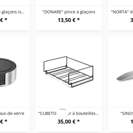
"DONARE" seau à glaçons isotherme
"DONARE" pince à glaçons
€ *
13,50 € *
3
ous-de-verre
"CUBETO" casier à bouteilles, noir
"SINO
€ *
35,00 € *
1