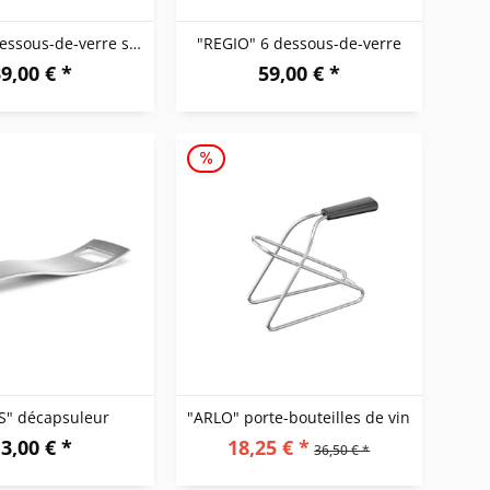
"NORTA" dessous-de-verre set/6 avec support
"REGIO" 6 dessous-de-verre
9,00 € *
59,00 € *
S" décapsuleur
"ARLO" porte-bouteilles de vin
3,00 € *
18,25 € *
36,50 € *