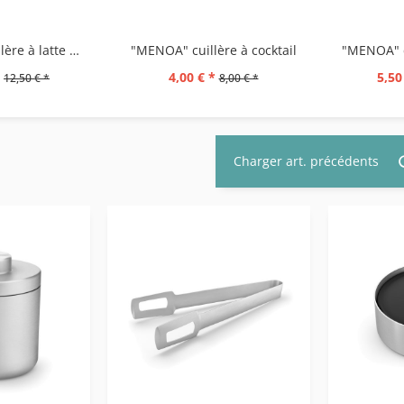
"MENOA" cuillère à latte macciato, set/2
"MENOA" cuillère à cocktail
4,00 € *
5,50
12,50 € *
8,00 € *
Charger art. précédents