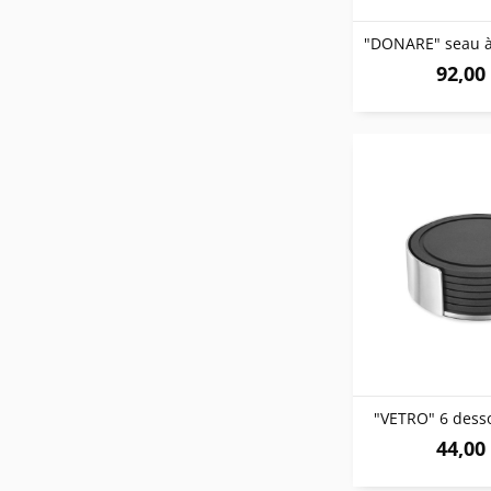
plastique, sans BPA
Plastique ABS
plastique ABS avec nickel
92,00 
silicone
"VETRO" 6 dess
44,00 