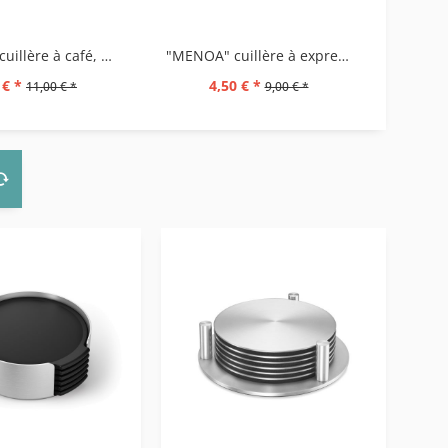
"MENOA" cuillère à café, set/2
"MENOA" cuillère à expresso, set/2
"PREG
 € *
4,50 € *
11,00 € *
9,00 € *