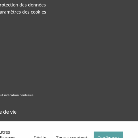
rotection des données
aramètres des cookies
f indication contraire.
e de vie
utres
Déclin
Tous acceptent
Configurer
 d'autres