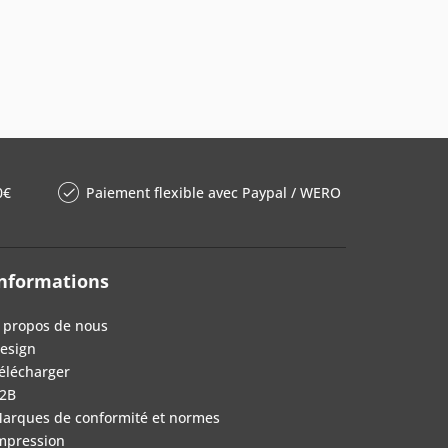
0€
Paiement flexible avec Paypal / WERO
nformations
 propos de nous
esign
élécharger
2B
arques de conformité et normes
mpression