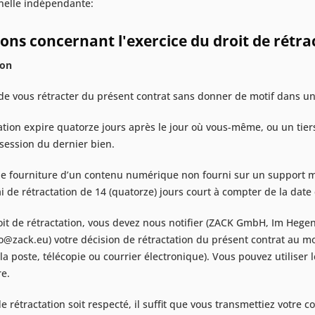
nnelle indépendante:
ons concernant l'exercice du droit de rétra
ion
 de vous rétracter du présent contrat sans donner de motif dans un
tation expire quatorze jours après le jour où vous-même, ou un tie
ession du dernier bien.
de fourniture d’un contenu numérique non fourni sur un support ma
i de rétractation de 14 (quatorze) jours court à compter de la date
oit de rétractation, vous devez nous notifier (ZACK GmbH, Im Hegen 
nfo@zack.eu) votre décision de rétractation du présent contrat au
la poste, télécopie ou courrier électronique). Vous pouvez utiliser 
re.
e rétractation soit respecté, il suffit que vous transmettiez votre c