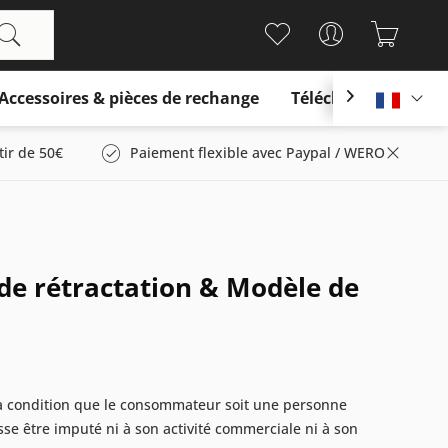
Accessoires & pièces de rechange
Télécharger

França
tir de 50€
Paiement flexible avec Paypal / WERO
 de rétractation & Modèle de
, à condition que le consommateur soit une personne
sse être imputé ni à son activité commerciale ni à son