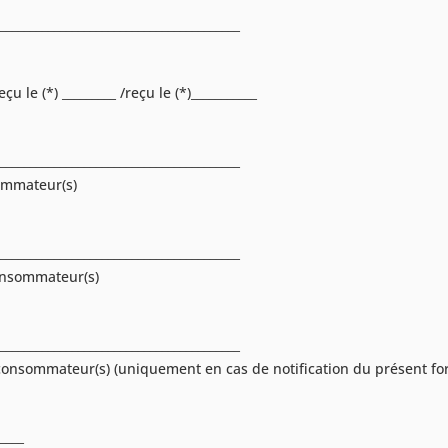
________________________________________
 le (*) _________ /reçu le (*)___________
________________________________________
mmateur(s)
________________________________________
onsommateur(s)
________________________________________
onsommateur(s) (uniquement en cas de notification du présent for
____