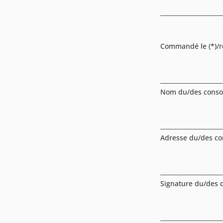
_____________________
Commandé le (*)/reçu
_____________________
Nom du/des conso
_____________________
Adresse du/des c
_____________________
Signature du/des c
_____________________