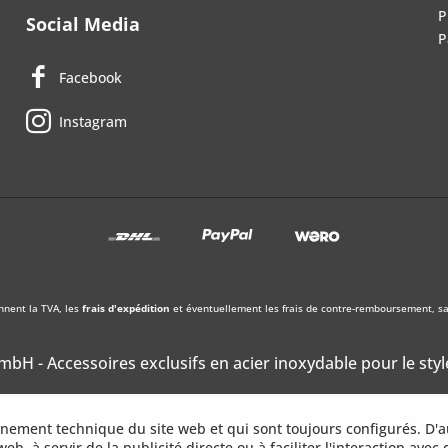
P
Social Media
P
Facebook
Instagram
nnent la TVA, les
frais d'expédition
et éventuellement les frais de contre-remboursement, sau
bH - Accessoires exclusifs en acier inoxydable pour le styl
onnement technique du site web et qui sont toujours configurés. D'a
web, à servir de la publicité directe ou à faciliter l'interaction avec