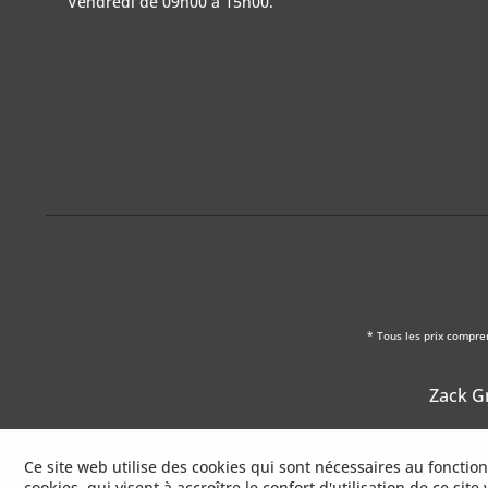
Vendredi de 09h00 à 15h00.
* Tous les prix compre
Zack Gm
Ce site web utilise des cookies qui sont nécessaires au foncti
cookies, qui visent à accroître le confort d'utilisation de ce site 