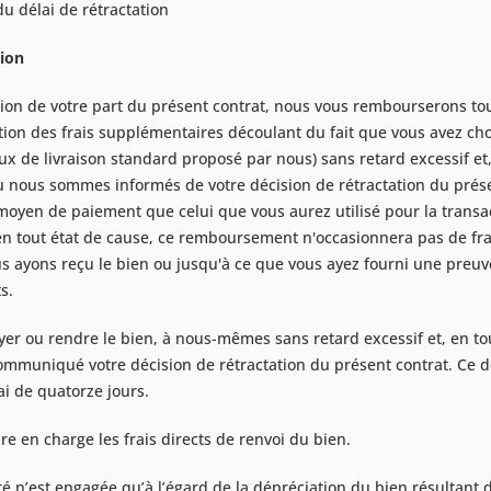
du délai de rétractation
tion
tion de votre part du présent contrat, nous vous rembourserons tou
eption des frais supplémentaires découlant du fait que vous avez cho
 de livraison standard proposé par nous) sans retard excessif et, 
ù nous sommes informés de votre décision de rétractation du pré
moyen de paiement que celui que vous aurez utilisé pour la transac
en tout état de cause, ce remboursement n'occasionnera pas de fr
s ayons reçu le bien ou jusqu'à ce que vous ayez fourni une preuve
s.
er ou rendre le bien, à nous-mêmes sans retard excessif et, en tou
mmuniqué votre décision de rétractation du présent contrat. Ce dé
ai de quatorze jours.
e en charge les frais directs de renvoi du bien.
té n’est engagée qu’à l’égard de la dépréciation du bien résultant