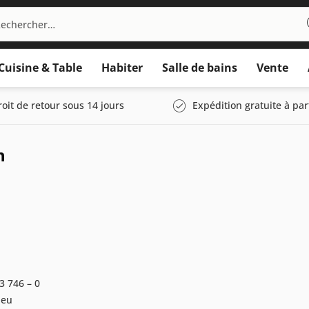
Cuisine & Table
Habiter
Salle de bains
Vente
roit de retour sous 14 jours
Expédition gratuite à par
n
13 746 – 0
.eu