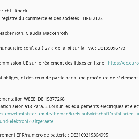
gericht Lübeck
u registre du commerce et des sociétés : HRB 2128
 Mackenroth, Claudia Mackenroth
autaire conf. au § 27 a de la loi sur la TVA : DE135096773
ommission UE sur le règlement des litiges en ligne :
https://ec.eur
obligés, ni désireux de participer à une procédure de règlement d
lementation WEEE: DE 15377268
ation selon §18 Para. 2 Loi sur les équipements électriques et élec
sumweltministerium.de/themen/kreislaufwirtschaft/abfallarten-un
-und-elektronik-altgeraete
trement EPR/numéro de batterie : DE3169215364995