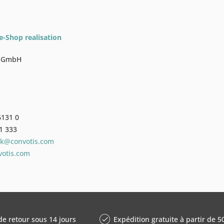
-Shop realisation
k GmbH
6131 0
1 333
ck@convotis.com
otis.com
de retour sous 14 jours
Expédition gratuite à partir de 5