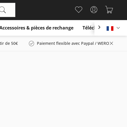
Accessoires & pièces de rechange
Télécharger

França
tir de 50€
Paiement flexible avec Paypal / WERO