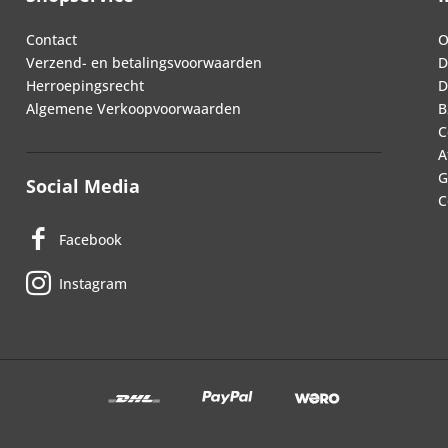
Contact
O
Verzend- en betalingsvoorwaarden
D
Herroepingsrecht
D
Algemene Verkoopvoorwaarden
B
C
A
G
Social Media
C
Facebook
Instagram