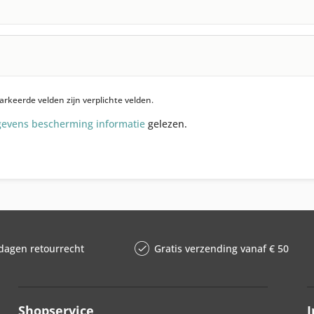
rkeerde velden zijn verplichte velden.
gevens bescherming informatie
gelezen.
dagen retourrecht
Gratis verzending vanaf € 50
Shopservice
I