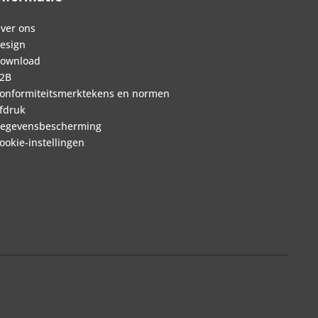
ver ons
esign
ownload
2B
onformiteitsmerktekens en normen
fdruk
egevensbescherming
ookie-instellingen