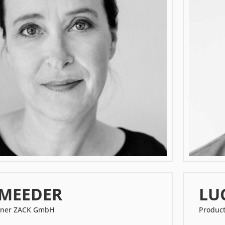
 MEEDER
LU
gner ZACK GmbH
Produc