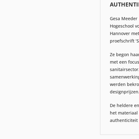
AUTHENTI
Gesa Meeder 
Hogeschool v
Hannover met
proefschrift ‘
Ze begon haar
met een focus
sanitairsector
samenwerking
werden bekroo
designprijzen
De heldere e
het materiaal 
authenticitei