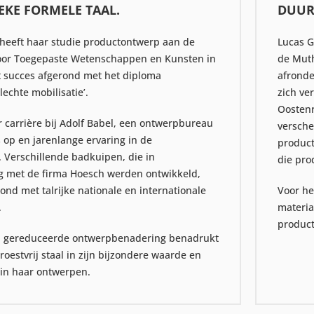
EKE FORMELE TAAL.
DUUR
heeft haar studie productontwerp aan de
Lucas G
oor Toegepaste Wetenschappen en Kunsten in
de Muth
 succes afgerond met het diploma
afronde
Slechte mobilisatie’.
zich ve
Oostenr
 carrière bij Adolf Babel, een ontwerpbureau
versche
 op en jarenlange ervaring in de
product
. Verschillende badkuipen, die in
die pro
 met de firma Hoesch werden ontwikkeld,
nd met talrijke nationale en internationale
Voor he
.
materia
product
n gereduceerde ontwerpbenadering benadrukt
roestvrij staal in zijn bijzondere waarde en
t in haar ontwerpen.