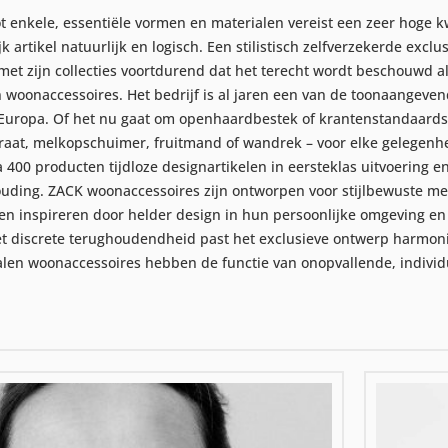
ot enkele, essentiële vormen en materialen vereist een zeer hoge k
jk artikel natuurlijk en logisch. Een stilistisch zelfverzekerde excl
met zijn collecties voortdurend dat het terecht wordt beschouwd 
en woonaccessoires. Het bedrijf is al jaren een van de toonaangeven
Europa. Of het nu gaat om openhaardbestek of krantenstandaards
raat, melkopschuimer, fruitmand of wandrek – voor elke gelegenhei
a 400 producten tijdloze designartikelen in eersteklas uitvoering e
ouding. ZACK woonaccessoires zijn ontworpen voor stijlbewuste me
aten inspireren door helder design in hun persoonlijke omgeving e
Met discrete terughoudendheid past het exclusieve ontwerp harm
talen woonaccessoires hebben de functie van onopvallende, indiv