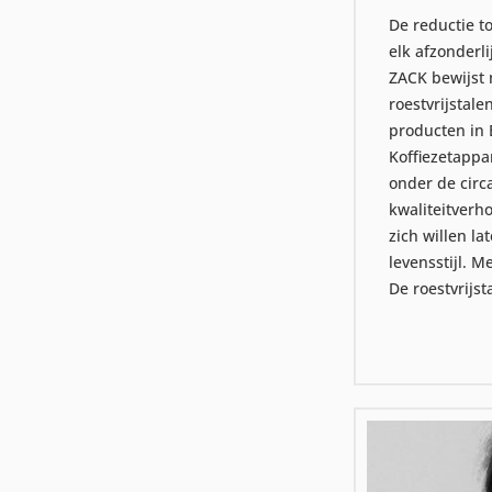
De reductie t
elk afzonderli
ZACK bewijst 
roestvrijstal
producten in 
Koffiezetappa
onder de circ
kwaliteitverh
zich willen l
levensstijl. 
De roestvrijs