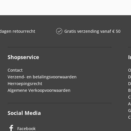
dagen retourrecht
Gratis verzending vanaf € 50
Shopservice
I
Contact
O
Verzend- en betalingsvoorwaarden
D
Herroepingsrecht
D
Algemene Verkoopvoorwaarden
B
C
A
G
Social Media
C
Facebook