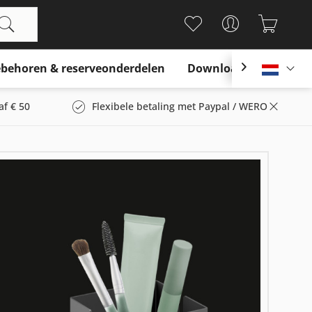
behoren & reserveonderdelen
Download

Nederl
af € 50
Flexibele betaling met Paypal / WERO