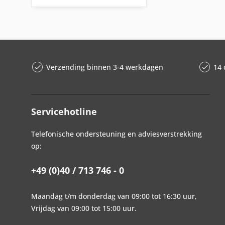
glanzend gepolijst
18/10 roestvrij staal
13,2 cm
grafiet, PVD gecoat
ABS kunststof
45 cm
mat geborsteld
Aluminium
60 cm
matzwart met poedercoating
Exclusief roestvrij staaldraad
poedercoating, wit
gehard glas
Verzending binnen 3-4 werkdagen
14 
spiegel gepolijst
gehard helder glas
zijdeachtig mat geborsteld
Katoen
zijdemat
mat gehard glas
Servicehotline
Plastic
Roestvrij staal
Telefonische ondersteuning en adviesverstrekking
rubber
op:
siliconen zelfklevende pads
Spiegelglas
+49 (0)40 / 713 746 - 0
zacht PVC
Maandag t/m donderdag van 09:00 tot 16:30 uur,
Vrijdag van 09:00 tot 15:00 uur.