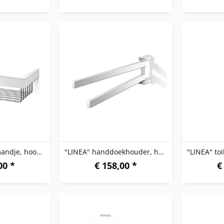
"LINEA" douchemandje, hoogglanzend
"LINEA" handdoekhouder, hoogglanzend
00 *
€ 158,00 *
€