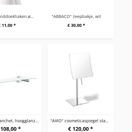
"PECO" handdoekhaken,ø 5,5 cm
"ABBACO" zeepbakje, wit
€ 11,00 *
€ 30,00 *
"SCALA" planchet, hoogglanzend
"AVIO" cosmeticaspiegel staand hoogglanzend
 108,00 *
€ 120,00 *