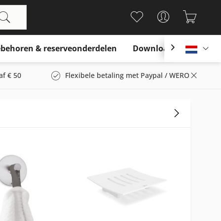
behoren & reserveonderdelen
Download

Nederl
af € 50
Flexibele betaling met Paypal / WERO
NIEU