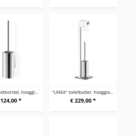
"LINEA" toiletborstel, hoogglanzend
"LINEA" toiletbutler, hoogglanzend
 124,00 *
€ 229,00 *