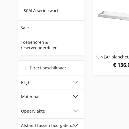
SCALA serie zwart
Sale
Toebehoren &
reserveonderdelen
€ 136,
Direct beschikbaar
Prijs
Materiaal
van
€ 5,00
tot
€ 336,00
Oppervlakte
18/0 Exclusief roestvrij staaldraad
18/0 Roestvrij staal
Afstand tussen boorgaten (horizontaal)
gepoedercoat, zwart
18/6 Roestvrij staal