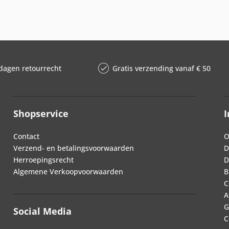
dagen retourrecht
Gratis verzending vanaf € 50
Shopservice
I
Contact
O
Verzend- en betalingsvoorwaarden
D
Herroepingsrecht
D
Algemene Verkoopvoorwaarden
B
C
A
G
Social Media
C