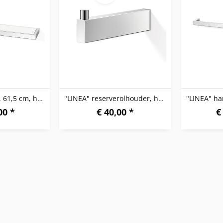
"LINEA" planchet, 61,5 cm, hoogglanzend
"LINEA" reserverolhouder, hoogglanzend
00 *
€ 40,00 *
€