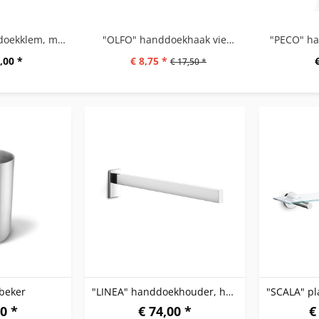
"PECO" handdoekklem, mat geborsteld
"OLFO" handdoekhaak vierkant set/2, hoogglanzend
,00 *
€ 8,75 *
€ 17,50 *
beker
"LINEA" handdoekhouder, hoogglanzend
0 *
€ 74,00 *
€