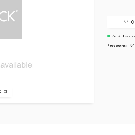
O
Artikel in vo
Productnr.:
94
eilen