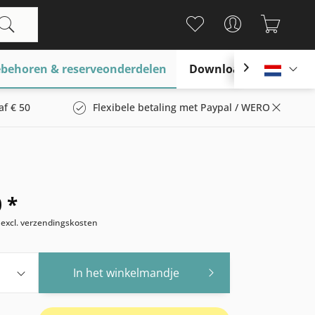
behoren & reserveonderdelen
Download

Nederl
af € 50
Flexibele betaling met Paypal / WERO
 *
w
excl. verzendingskosten
In het winkelmandje