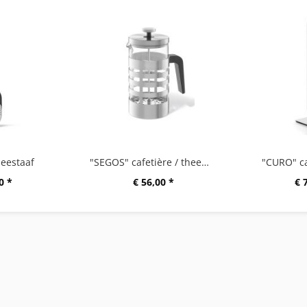
eestaaf
"SEGOS" cafetière / theemaker
"CURO" c
0 *
€ 56,00 *
€ 