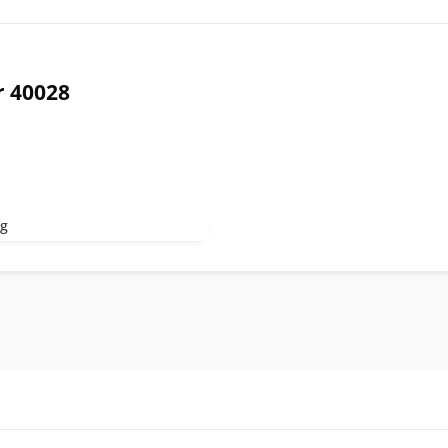
r 40028
kg