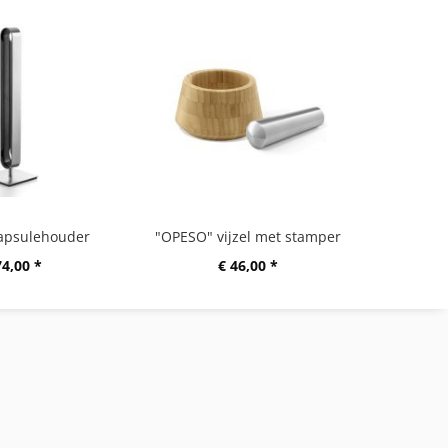
apsulehouder
"OPESO" vijzel met stamper
74,00 *
€ 46,00 *