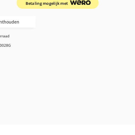
Betaling mogelijk met
nthouden
orraad
0028G