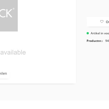
O
Artikel in vo
Productnr.:
94
eilen