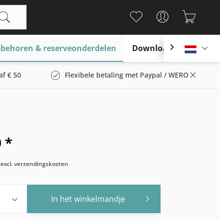
behoren & reserveonderdelen
Download

Nederl
af € 50
Flexibele betaling met Paypal / WERO
 *
w
excl. verzendingskosten
In het winkelmandje