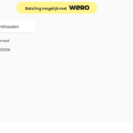
Betaling mogelijk met
nthouden
orraad
0355K