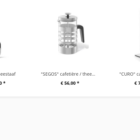
eestaaf
"SEGOS" cafetière / theemaker
"CURO" c
0 *
€ 56,00 *
€ 