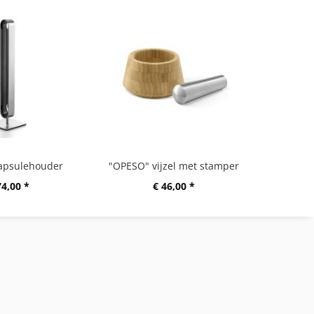
apsulehouder
"OPESO" vijzel met stamper
74,00 *
€ 46,00 *