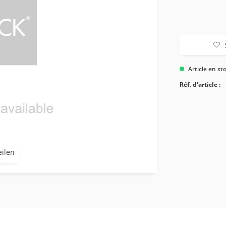
Article en st
Réf. d'article :
eilen