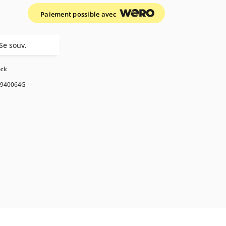
Paiement possible avec
Se souv.
ock
940064G