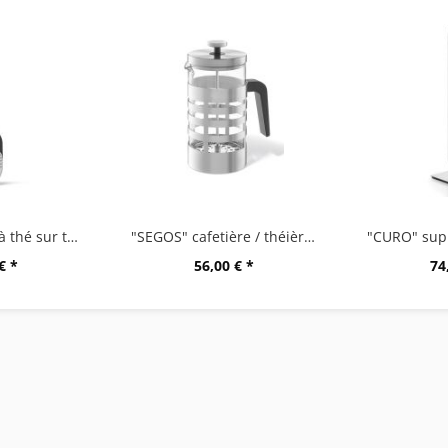
"TAMIO" boule à thé sur tige
"SEGOS" cafetière / théièreà piston
€ *
56,00 € *
74