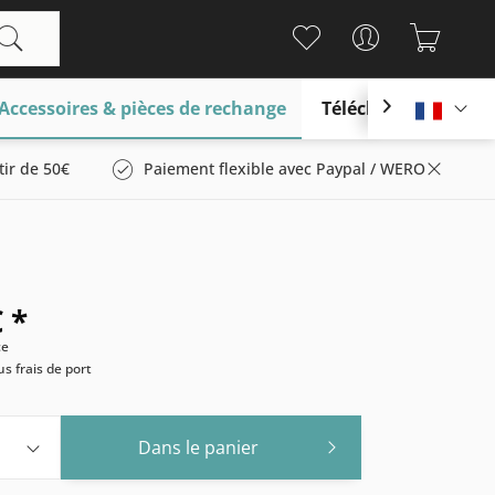
Accessoires & pièces de rechange
Télécharger

França
tir de 50€
Paiement flexible avec Paypal / WERO
 *
ce
us frais de port
Dans le panier