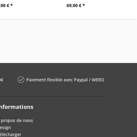
,00 € *
69,00 € *
0€
Paiement flexible avec Paypal / WERO
nformations
 propos de nous
esign
élécharger