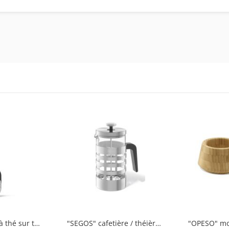
"TAMIO" boule à thé sur tige
"SEGOS" cafetière / théièreà piston
"OPESO" mor