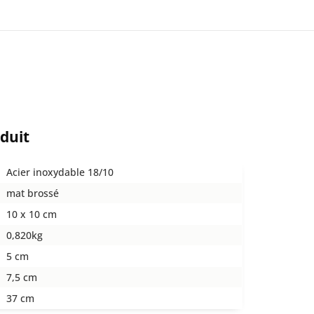
oduit
Acier inoxydable 18/10
mat brossé
10 x 10 cm
0,820kg
5 cm
7,5 cm
37 cm