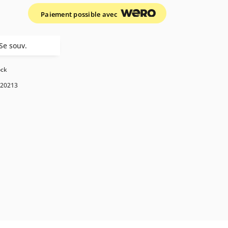
Paiement possible avec
Se souv.
ock
20213