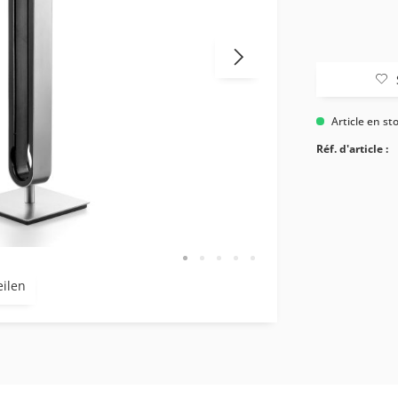
Article en st
Réf. d'article :
eilen