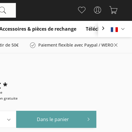
Accessoires & pièces de rechange
Télécharger

França
tir de 50€
Paiement flexible avec Paypal / WERO
 *
ce
son gratuite
Dans le panier