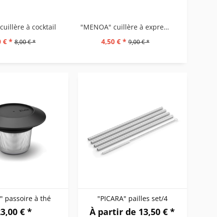
illère à cocktail
"MENOA" cuillère à expresso, set/2
 € *
4,50 € *
8,00 € *
9,00 € *
 passoire à thé
"PICARA" pailles set/4
3,00 € *
À partir de 13,50 € *