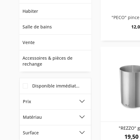
Habiter
Salle de bains
12,0
Vente
Accessoires & pièces de
rechange
Disponible immédiatement
Prix
Matériau
de
4,00 €
à
79,00 €
"REZZO" g
Surface
ABS et POM (plastique)
19,50 