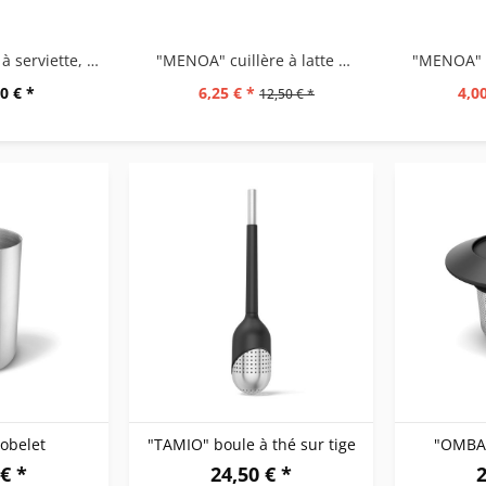
"PECO" pince à serviette, brossé mat
"MENOA" cuillère à latte macciato, set/2
"MENOA" cu
0 € *
6,25 € *
4,00
12,50 € *
obelet
"TAMIO" boule à thé sur tige
"OMBA"
€ *
24,50 € *
2