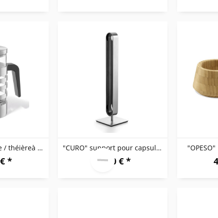
"SEGOS" cafetière / théièreà piston
"CURO" support pour capsules
"OPESO" 
€ *
74,00 € *
4