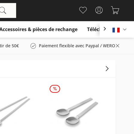
Accessoires & pièces de rechange
Télécharger

França
tir de 50€
Paiement flexible avec Paypal / WERO