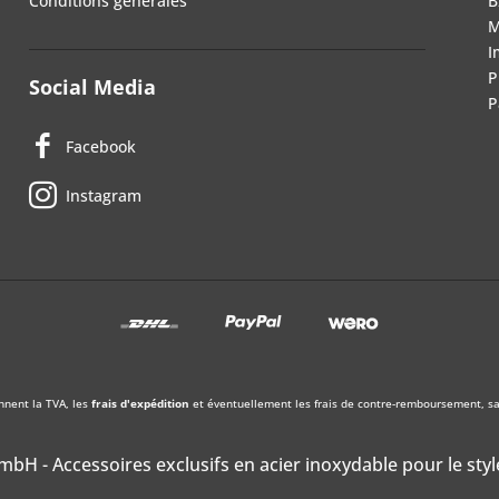
Conditions générales
B
M
I
P
Social Media
P
Facebook
Instagram
nnent la TVA, les
frais d'expédition
et éventuellement les frais de contre-remboursement, sau
bH - Accessoires exclusifs en acier inoxydable pour le styl