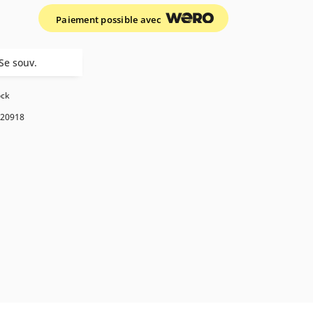
Paiement possible avec
Se souv.
ock
20918