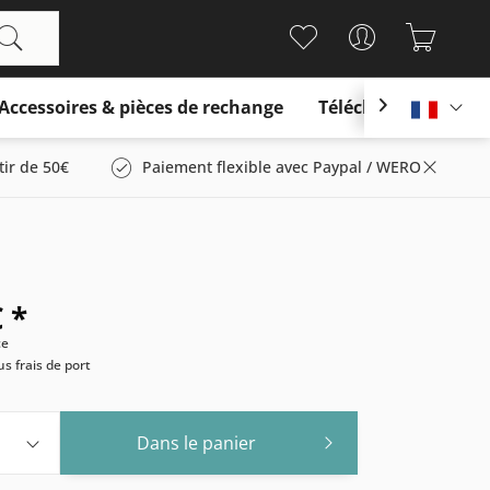
Accessoires & pièces de rechange
Télécharger

França
tir de 50€
Paiement flexible avec Paypal / WERO
 *
ce
us frais de port
Dans le panier