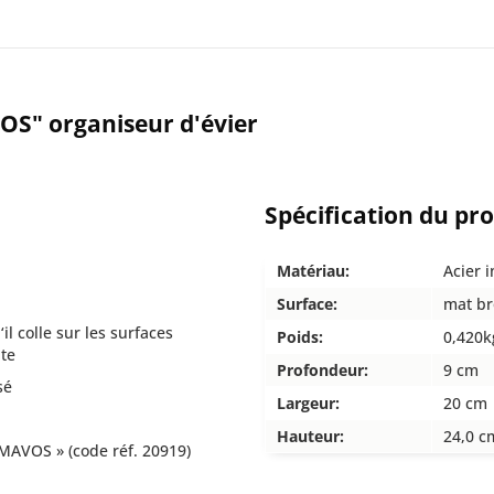
OS" organiseur d'évier
Spécification du pr
Matériau:
Acier 
Surface:
mat br
il colle sur les surfaces
Poids:
0,420k
nte
Profondeur:
9 cm
sé
Largeur:
20 cm
Hauteur:
24,0 c
 MAVOS » (code réf. 20919)