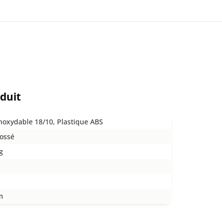
oduit
inoxydable 18/10, Plastique ABS
ossé
g
m