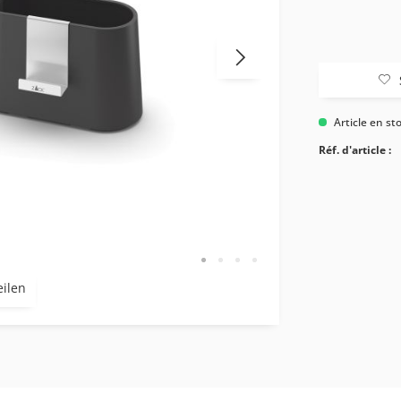
Article en st
Réf. d'article :
eilen