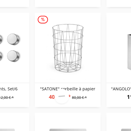
ts, Set/6
"SATONE" corbeille à papier
"ANGOLO" 
40,00 € *
1
12,00 € *
80,00 € *