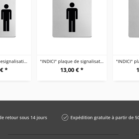
"INDICI" plague designalisation femme/homme
"INDICI" plaque de signalisation 'Hommes'
€ *
13,00 € *
1
de retour sous 14 jours
Expédition gratuite à partir de 5