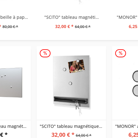
"SATONE" corbeille à papier
"SCITO" tableau magnétiqueavec barre porte-clés
*
32,00 € *
6,25
80,00 € *
64,00 € *
"PERCETTO" tableau magnétique
"SCITO" tableau magnétiqueavec barre porte-clés
€ *
32,00 € *
6,2
64,00 € *