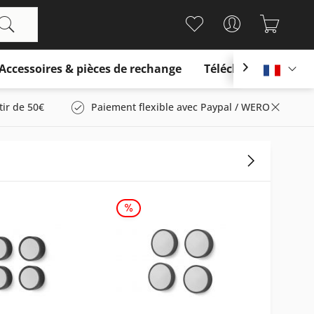
Accessoires & pièces de rechange
Télécharger

França
tir de 50€
Paiement flexible avec Paypal / WERO