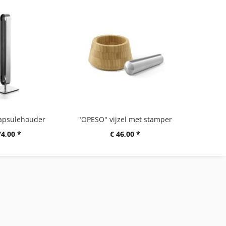
apsulehouder
"OPESO" vijzel met stamper
74,00 *
€ 46,00 *