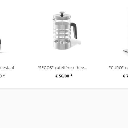
eestaaf
"SEGOS" cafetière / theemaker
"CURO" c
0 *
€ 56,00 *
€ 