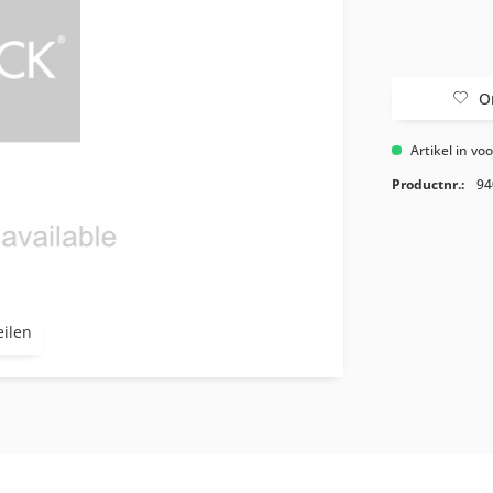
O
Artikel in vo
Productnr.:
94
eilen