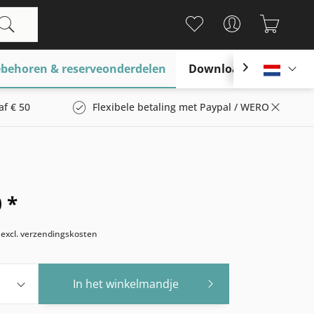
behoren & reserveonderdelen
Download

Nederl
af € 50
Flexibele betaling met Paypal / WERO
 *
w
excl. verzendingskosten
In het winkelmandje