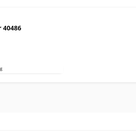
r 40486
kg