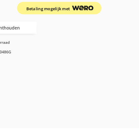
Betaling mogelijk met
nthouden
orraad
0486G