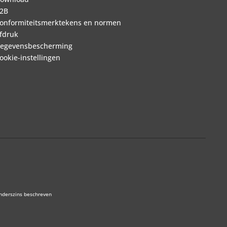
2B
onformiteitsmerktekens en normen
fdruk
egevensbescherming
ookie-instellingen
anderszins beschreven