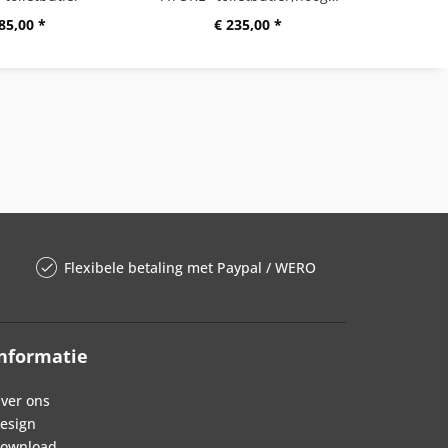
85,00 *
€ 235,00 *
Flexibele betaling met Paypal / WERO
nformatie
ver ons
esign
ownload