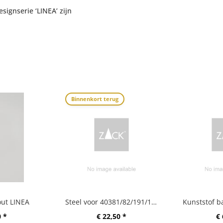
ignserie ‘LINEA’ zijn
Binnenkort terug
out LINEA
Steel voor 40381/82/191/185
0 *
€ 22,50 *
€ 