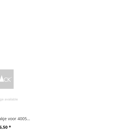
Kunststof bakje voor 40055/185/191/255/382/856
6,50 *