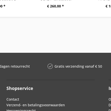
00 *
€ 260,00 *
€ 1
dagen retourrecht
Gratis verzending vanaf € 50
Shopservice
I
Contact
O
Verzend- en betalingsvoorwaarden
D
Herroepingsrecht
D