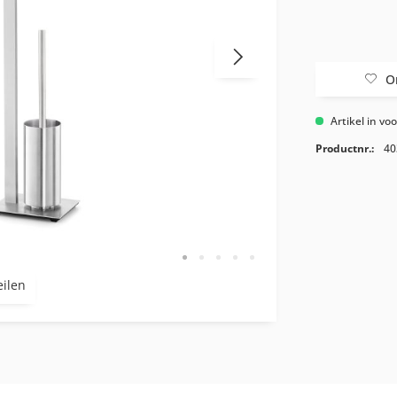
O
Artikel in vo
Productnr.:
40
eilen