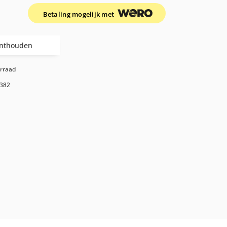
Betaling mogelijk met
nthouden
orraad
382