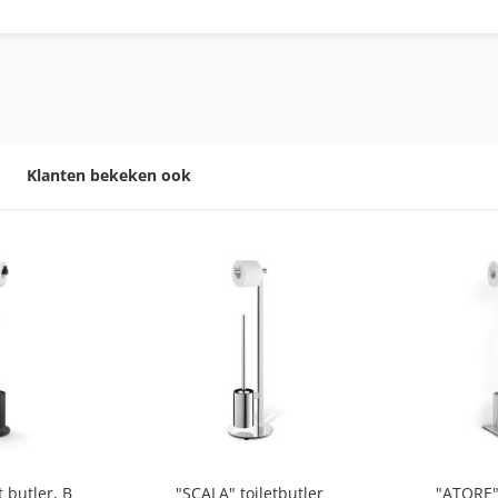
Klanten bekeken ook
t butler, B
"SCALA" toiletbutler
"ATORE" 