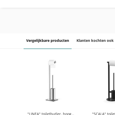
Vergelijkbare producten
Klanten kochten ook
"LINEA" toiletbutler, hoogglanzend
"SCALA" toile