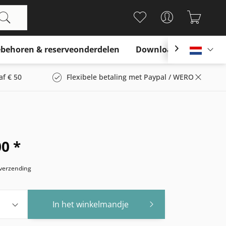
behoren & reserveonderdelen
Download

Nederl
af € 50
Flexibele betaling met Paypal / WERO
00 *
s verzending
In het winkelmandje