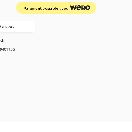
Paiement possible avec
Se souv.
ock
940195G