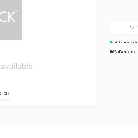
Article en st
Réf. d'article :
eilen