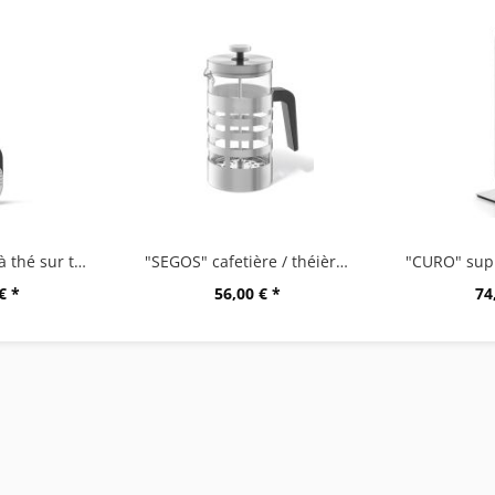
"TAMIO" boule à thé sur tige
"SEGOS" cafetière / théièreà piston
€ *
56,00 € *
74