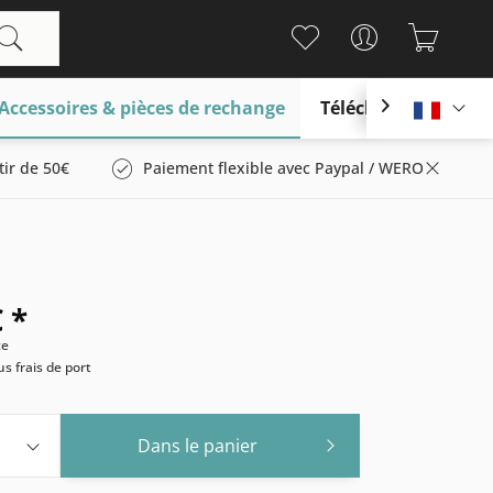
Accessoires & pièces de rechange
Télécharger

França
tir de 50€
Paiement flexible avec Paypal / WERO
 *
ce
us frais de port
Dans le panier