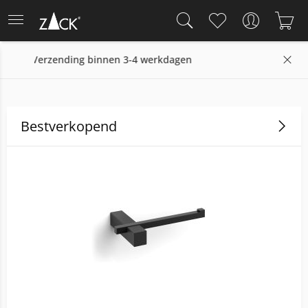
gen
14 dagen retourrecht
Bestverkopend