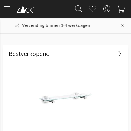
gen
14 dagen retourrecht
Bestverkopend