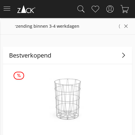
gen
14 dagen retourrecht
Bestverkopend