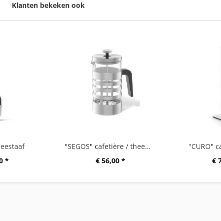
Klanten bekeken ook
eestaaf
"SEGOS" cafetière / theemaker
"CURO" c
0 *
€ 56,00 *
€ 