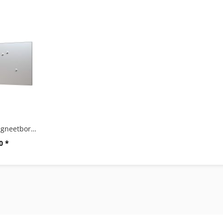
"PERCETTO" magneetbord 75 x 35 cm
0 *