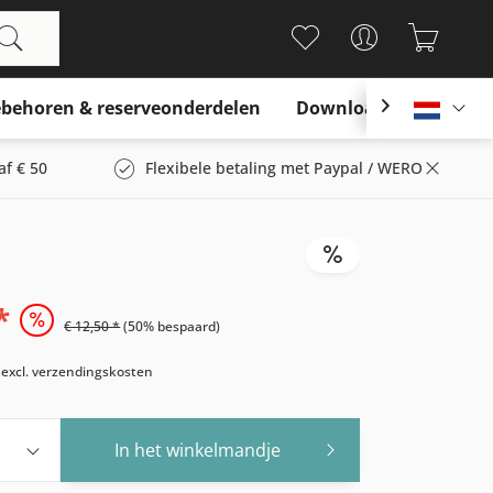
behoren & reserveonderdelen
Download

Nederl
af € 50
Flexibele betaling met Paypal / WERO
*
€ 12,50 *
(50% bespaard)
w
excl. verzendingskosten
In het winkelmandje