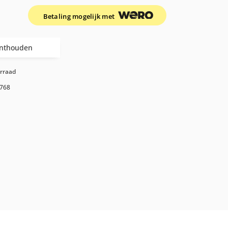
Betaling mogelijk met
nthouden
orraad
768