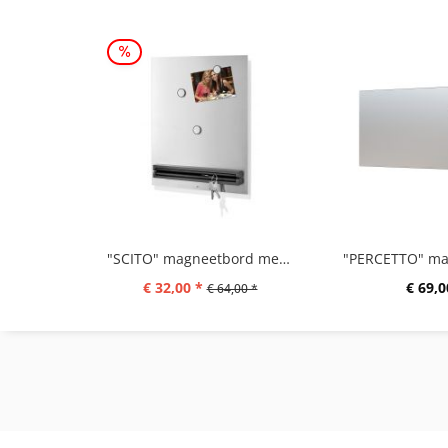
"SCITO" magneetbord met sleutelrekje, 35 x 42 cm
€ 32,00 *
€ 69,0
€ 64,00 *