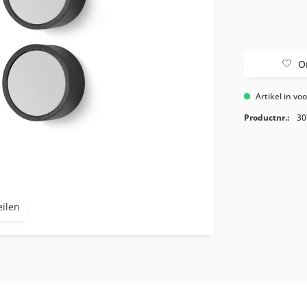
O
Artikel in vo
Productnr.:
30
eilen