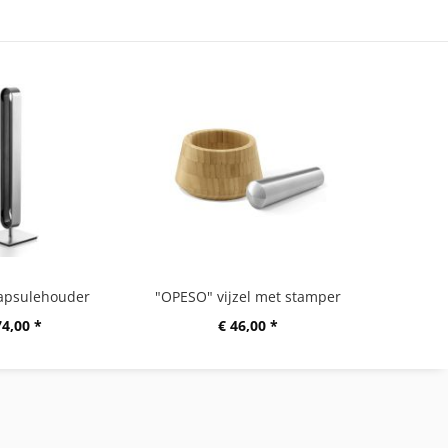
apsulehouder
"OPESO" vijzel met stamper
74,00 *
€ 46,00 *