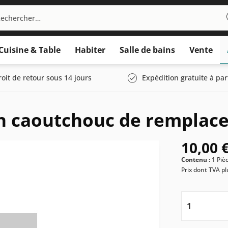
Cuisine & Table
Habiter
Salle de bains
Vente
roit de retour sous 14 jours
Expédition gratuite à par
n caoutchouc de remplac
10,00 €
Contenu :
1 Piè
Prix dont TVA
pl