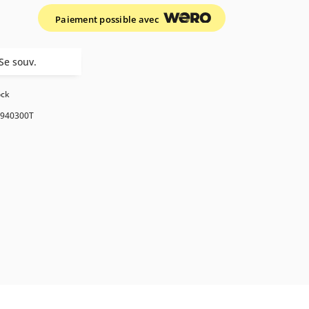
Paiement possible avec
Se souv.
ock
940300T