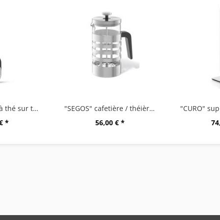
"TAMIO" boule à thé sur tige
"SEGOS" cafetière / théièreà piston
€ *
56,00 € *
74