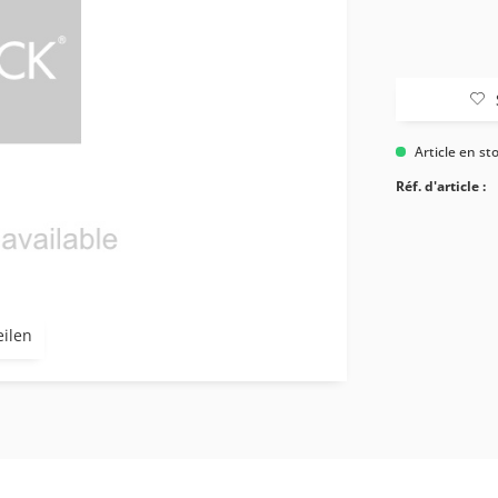
Article en st
Réf. d'article :
eilen