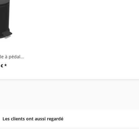
"VASCA" Poubelle à pédale, 3 litres, noir
 € *
Les clients ont aussi regardé