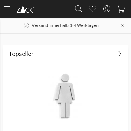
tagen
14 Tage Rückgaberecht
Topseller