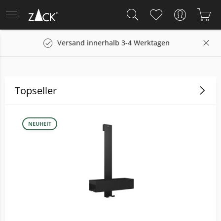
ktagen
14 Tage Rückgaberecht
Topseller
NEUHEIT