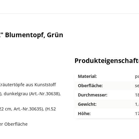
" Blumentopf, Grün
Produkteigenschaf
Material:
p
Kräutertöpfe aus Kunststoff
Oberfläche:
s
), dunkelgrau (Art.-Nr.30638),
Durchmesser:
1
Gewicht:
1
 cm, Art.-Nr.30635), (H.52
Höhe:
1
er Oberfläche