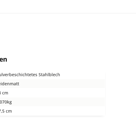
ten
ulverbeschichtetes Stahlblech
eidenmatt
8 cm
,070kg
7,5 cm