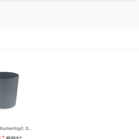
"PLATENA" Blumentopf, Dunkelgrau
€ *
48,00 € *