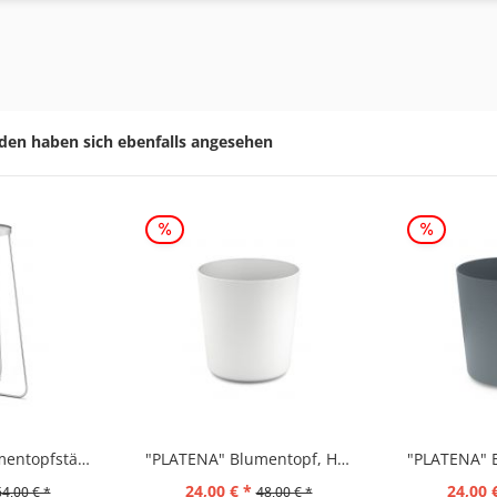
den haben sich ebenfalls angesehen
"PLATENA" Blumentopfständer, groß
"PLATENA" Blumentopf, Hellgrau
24,00 € *
24,00 
64,00 € *
48,00 € *