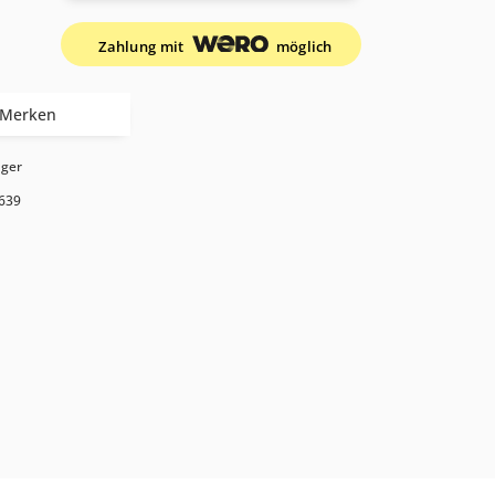
Zahlung mit
möglich
Merken
ager
639