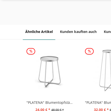
Ähnliche Artikel
Kunden kauften auch
Kun
"PLATENA" Blumentopfständer, klein
24,00 € *
32,00 € *
48,00 € *