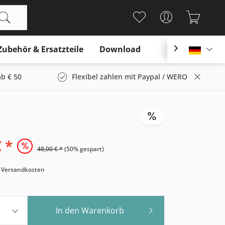
Zubehör & Ersatzteile
Download

Deutsc
b € 50
Flexibel zahlen mit Paypal / WERO
 *
48,00 € *
(50% gespart)
. Versandkosten
In den
Warenkorb