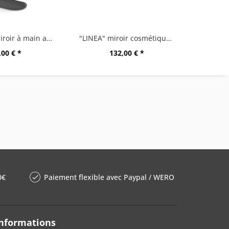
"OLOMO" miroir à main avec tablette, noir
"LINEA" miroir cosmétique, très brillant
"POTES"
,00 € *
132,00 € *
0€
Paiement flexible avec Paypal / WERO
nformations