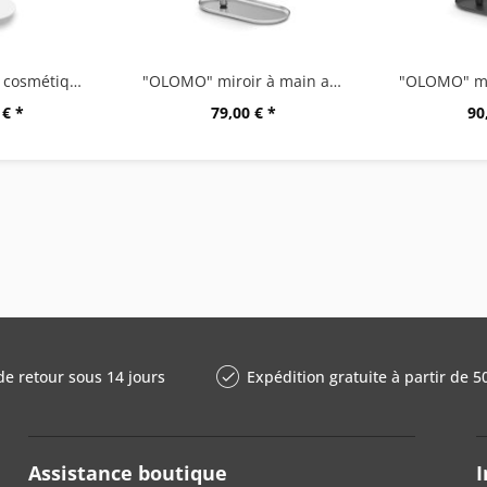
"ALONA" miroir cosmétique LED, blanc
"OLOMO" miroir à main avec tablette
 € *
79,00 € *
90
de retour sous 14 jours
Expédition gratuite à partir de 5
Assistance boutique
I