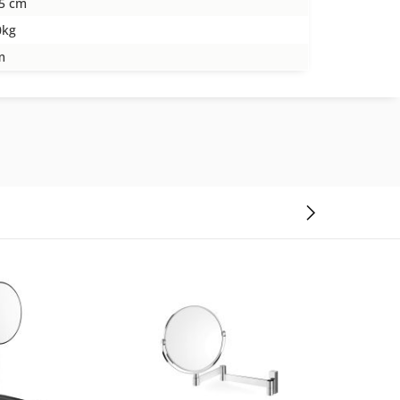
,5 cm
0kg
m