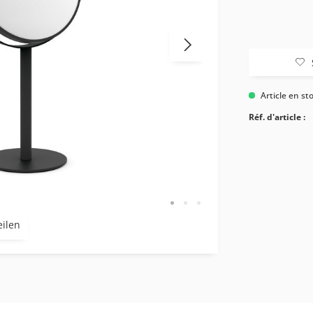
Article en st
Réf. d'article :
eilen