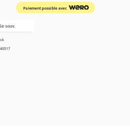
Paiement possible avec
Se souv.
ock
40517