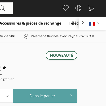
Accessoires & pièces de rechange
Télécharger

França
tir de 50€
Paiement flexible avec Paypal / WERO
NOUVEAUTÉ
 *
ce
son gratuite
Dans le panier