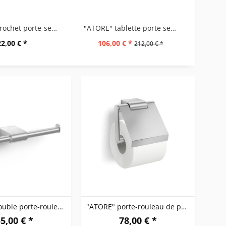
"ATORE" crochet porte-serviette
"ATORE" tablette porte serviettes
"
22,00 € *
106,00 € *
212,00 € *
"ATORE" double porte-rouleaux de papier toilette
"ATORE" porte-rouleau de papier toilette avec...
5,00 € *
78,00 € *