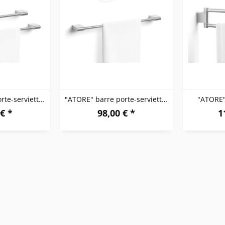
"ATORE" barre porte-serviette, 50 cm
"ATORE" barre porte-serviette, 65 cm
"ATORE"
€ *
98,00 € *
1