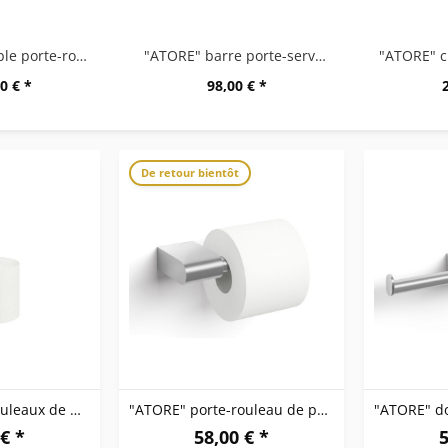
"ATORE" double porte-rouleaux de papier toilette
"ATORE" barre porte-serviette, 65 cm
0 € *
98,00 € *
De retour bientôt
"ATORE" porte-rouleaux de papier toilette de...
"ATORE" porte-rouleau de papier toilette
€ *
58,00 € *
5