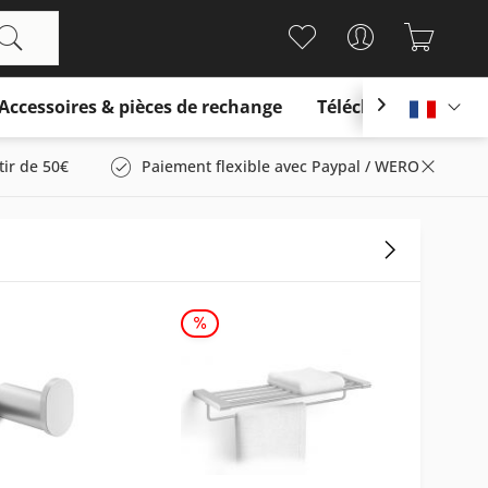
Accessoires & pièces de rechange
Télécharger

França
tir de 50€
Paiement flexible avec Paypal / WERO