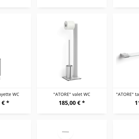
ayette WC
"ATORE" valet WC
 € *
185,00 € *
1