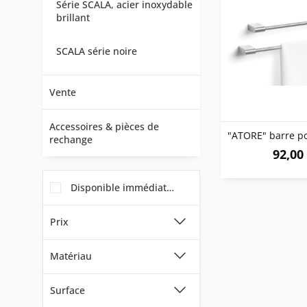
Série SCALA, acier inoxydable
brillant
SCALA série noire
Vente
Accessoires & pièces de
rechange
92,00 
Disponible immédiatement
Prix
Matériau
de
22,00 €
à
185,00 €
Surface
Acier inoxydable 18/10