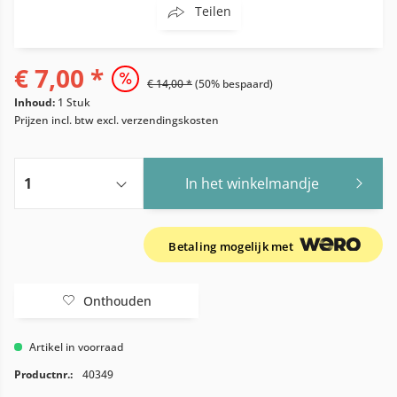
Teilen
€ 7,00 *
€ 14,00 *
(50% bespaard)
Inhoud:
1 Stuk
Prijzen incl. btw
excl. verzendingskosten
In het winkelmandje
Betaling mogelijk met
Onthouden
Artikel in voorraad
Productnr.:
40349