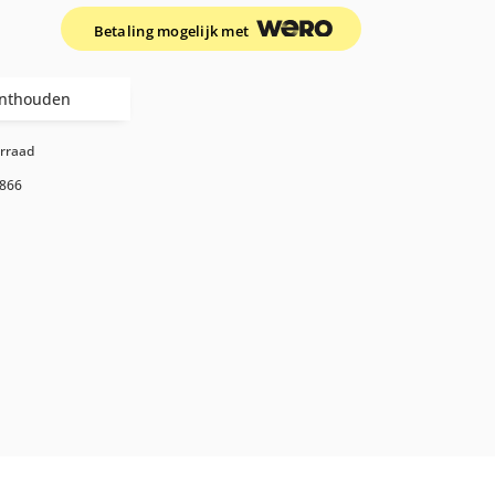
Betaling mogelijk met
nthouden
orraad
866