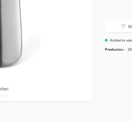
O
Artikel in vo
Productnr.:
20
eilen