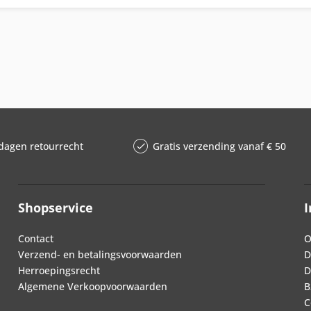
dagen retourrecht
Gratis verzending vanaf € 50
Shopservice
I
Contact
O
Verzend- en betalingsvoorwaarden
D
Herroepingsrecht
D
Algemene Verkoopvoorwaarden
B
C