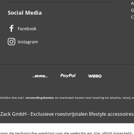
A
G
Social Media
C
Facebook
Instagram
ettelijke btw excl.
verzendingskosten
en eventueel kosten voor levering ter plaatse, tenzij 
Zack GmbH - Exclusieve roestvrijstalen lifestyle accessoires
voor de technische werking van de website en zijn altijd ingesteld