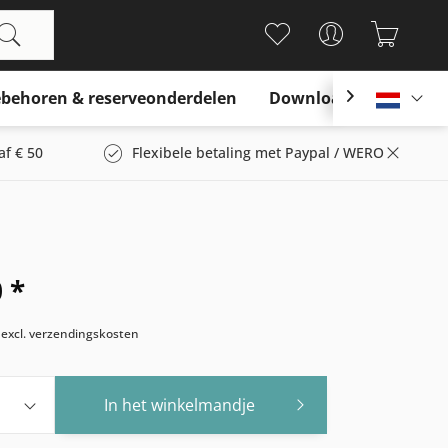
behoren & reserveonderdelen
Download

Nederl
af € 50
Flexibele betaling met Paypal / WERO
 *
w
excl. verzendingskosten
In het winkelmandje