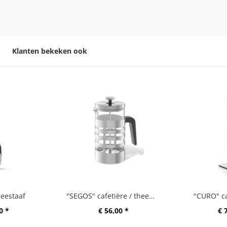
Klanten bekeken ook
eestaaf
"SEGOS" cafetière / theemaker
"CURO" c
0 *
€ 56,00 *
€ 