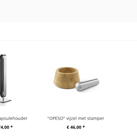
apsulehouder
"OPESO" vijzel met stamper
74,00 *
€ 46,00 *