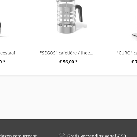
eestaaf
"SEGOS" cafetière / theemaker
"CURO" c
0 *
€ 56,00 *
€ 
dagen retourrecht
Gratis verzending vanaf € 50