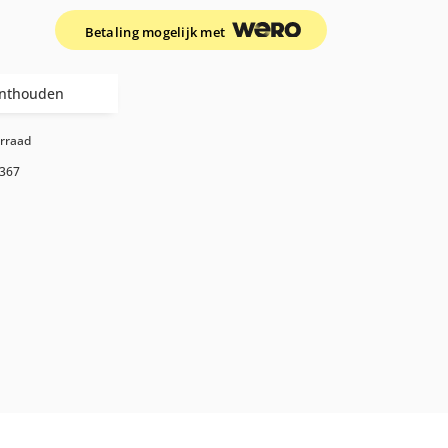
Betaling mogelijk met
nthouden
orraad
367