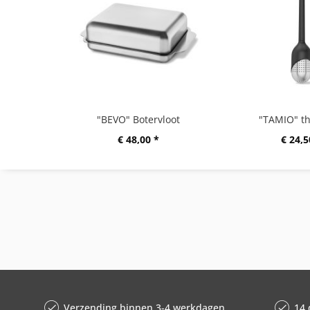
"BEVO" Botervloot
"TAMIO" th
€ 48,00 *
€ 24,5
Verzending binnen 3-4 werkdagen
14 