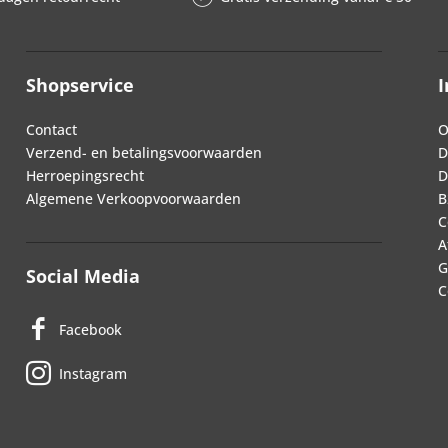
Shopservice
I
Contact
O
Verzend- en betalingsvoorwaarden
D
Herroepingsrecht
D
Algemene Verkoopvoorwaarden
B
C
A
G
Social Media
C
Facebook
Instagram