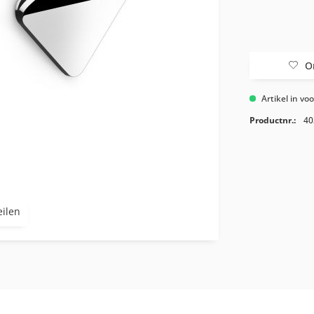
O
Artikel in vo
Productnr.:
40
eilen