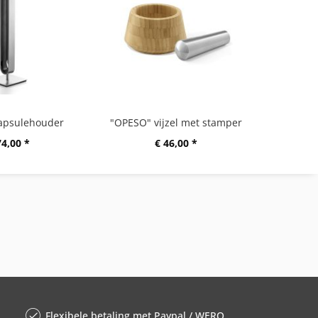
apsulehouder
"OPESO" vijzel met stamper
74,00 *
€ 46,00 *
Flexibele betaling met Paypal / WERO