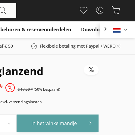
behoren & reserveonderdelen
Download

Nederl
af € 50
Flexibele betaling met Paypal / WERO
glanzend
*
€ 17,50 *
(50% bespaard)
w
excl. verzendingskosten
In het winkelmandje