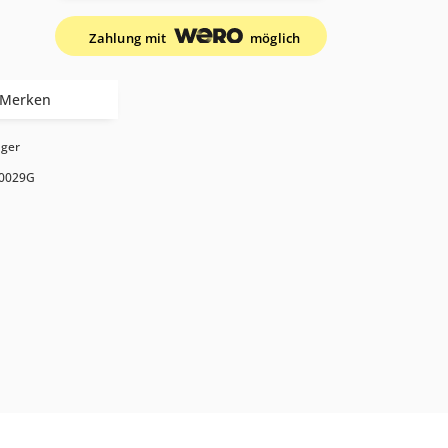
Zahlung mit
möglich
Merken
ager
0029G