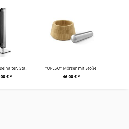
"CURO" Kapselhalter, Stand
"OPESO" Mörser mit Stößel
,00 € *
46,00 € *