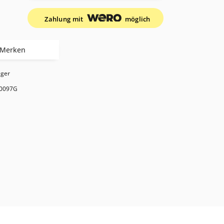
Zahlung mit
möglich
Merken
ager
0097G