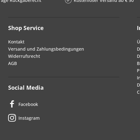
Tage Rückgaberecht
Kostenloser Versand ab € 50
Shop Service
Kontakt
Ü
Versand und Zahlungsbedingungen
D
Widerrufsrecht
D
AGB
B
P
I
D
Social Media
C
Facebook
Instagram