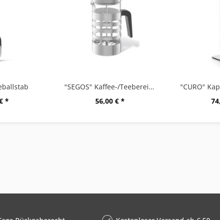
ballstab
"SEGOS" Kaffee-/Teebereiter
€ *
56,00 € *
74