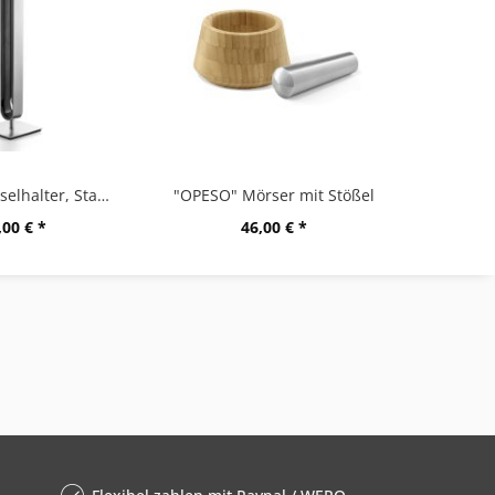
"CURO" Kapselhalter, Stand
"OPESO" Mörser mit Stößel
,00 € *
46,00 € *