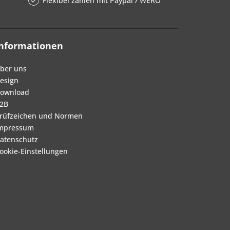
Flexibel zahlen mit Paypal / WERO
Informationen
ber uns
esign
ownload
2B
rüfzeichen und Normen
mpressum
atenschutz
ookie-Einstellungen