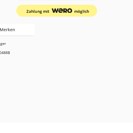
Zahlung mit
möglich
Merken
ager
0488B