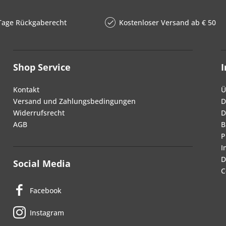
Tage Rückgaberecht
Kostenloser Versand ab € 50
Shop Service
Kontakt
Ü
Versand und Zahlungsbedingungen
D
Widerrufsrecht
D
AGB
B
P
I
D
Social Media
C
Facebook
Instagram