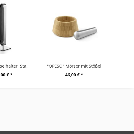
"CURO" Kapselhalter, Stand
"OPESO" Mörser mit Stößel
,00 € *
46,00 € *