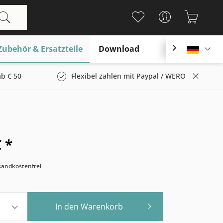
Zubehör & Ersatzteile
Download

Deutsc
b € 50
Flexibel zahlen mit Paypal / WERO
 *
rsandkostenfrei
In den
Warenkorb