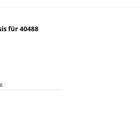
is für 40488
kg