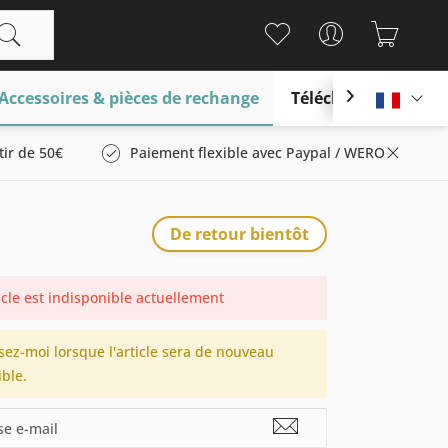
Accessoires & pièces de rechange
Télécharger

França
tir de 50€
Paiement flexible avec Paypal / WERO
De retour bientôt
icle est indisponible actuellement
sez-moi lorsque l'article sera de nouveau
ble.