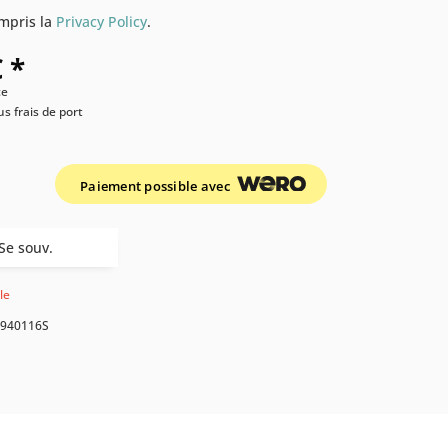
compris la
Privacy Policy
.
 *
ce
us frais de port
Paiement possible avec
Se souv.
le
940116S