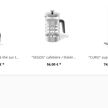
"TAMIO" boule à thé sur tige
"SEGOS" cafetière / théièreà piston
€ *
56,00 € *
74