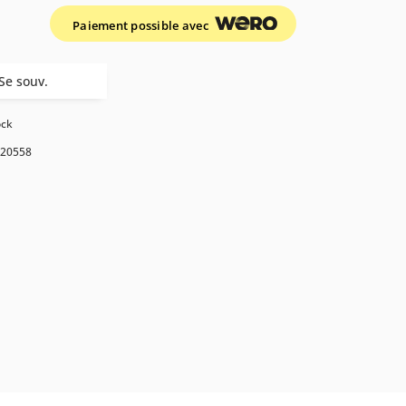
Paiement possible avec
Se souv.
ock
20558