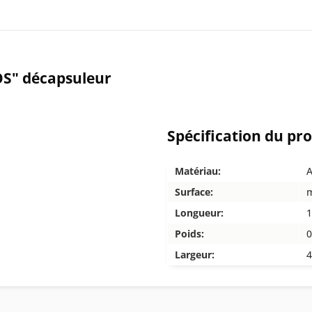
OS" décapsuleur
Spécification du pr
Matériau:
A
Surface:
m
Longueur:
1
Poids:
0
Largeur:
4