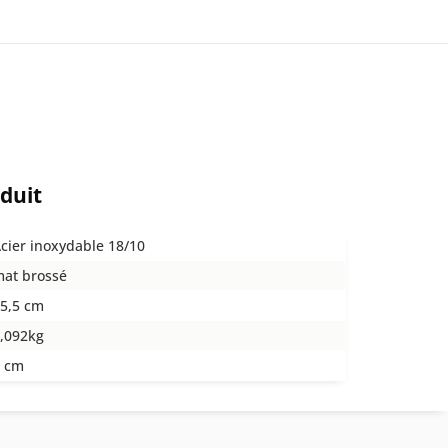
oduit
cier inoxydable 18/10
at brossé
5,5 cm
,092kg
 cm