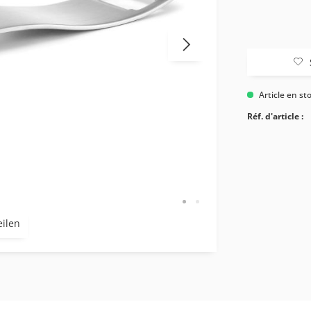
Article en st
Réf. d'article :
eilen