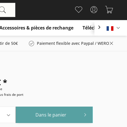
Accessoires & pièces de rechange
Télécharger

França
tir de 50€
Paiement flexible avec Paypal / WERO
 *
ce
us frais de port
Dans le panier