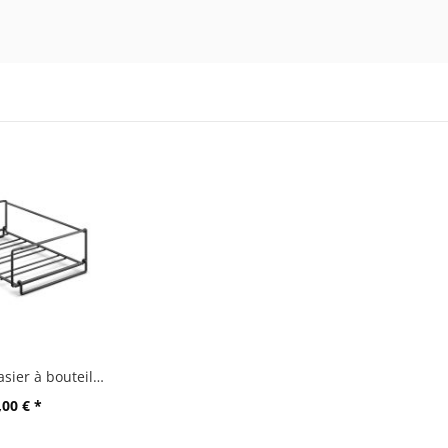
"CUBETO" casier à bouteilles, noir
,00 € *