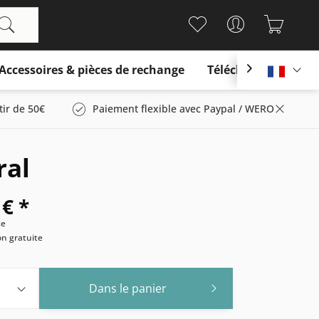
Accessoires & pièces de rechange
Télécharger

França
tir de 50€
Paiement flexible avec Paypal / WERO
ral
 € *
ce
son gratuite
Dans le panier