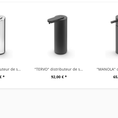
"TERVO" distributeur de savon à capteur, haute...
"TERVO" distributeur de savon à capteur, noir
€ *
92,00 € *
65