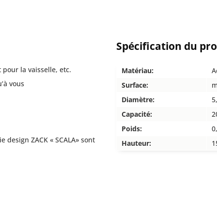
Spécification du pr
pour la vaisselle, etc.
Matériau:
A
u’à vous
Surface:
m
Diamètre:
5
Capacité:
2
Poids:
0
rie design ZACK « SCALA» sont
Hauteur:
1