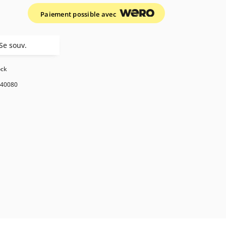
Paiement possible avec
Se souv.
ock
40080