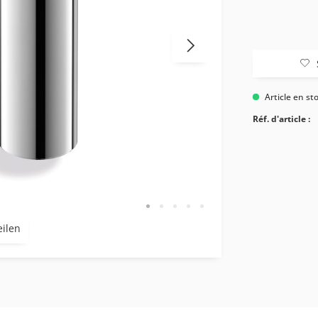
Article en st
Réf. d'article :
eilen