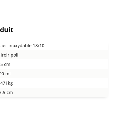
oduit
cier inoxydable 18/10
iroir poli
,5 cm
00 ml
,471kg
5,5 cm