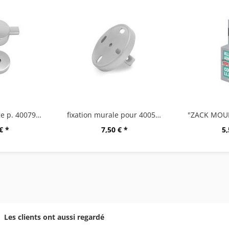
téte de rechange p. 40079/80
fixation murale pour 40050-60/63/65/80
€ *
7,50 € *
5,
Les clients ont aussi regardé