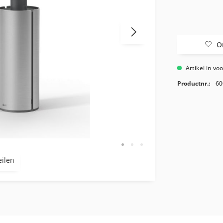
O
Artikel in vo
Productnr.:
60
eilen