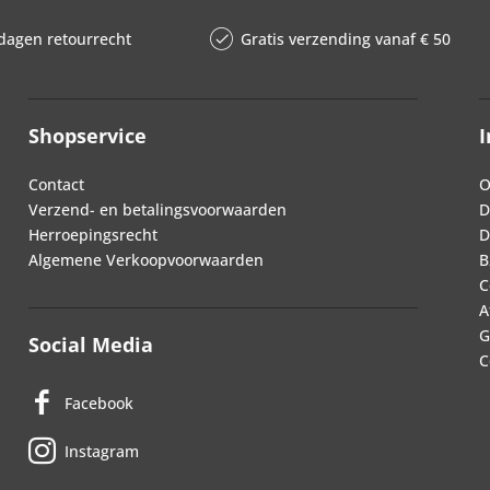
dagen retourrecht
Gratis verzending vanaf € 50
Shopservice
I
Contact
O
Verzend- en betalingsvoorwaarden
D
Herroepingsrecht
D
Algemene Verkoopvoorwaarden
B
C
A
G
Social Media
C
Facebook
Instagram