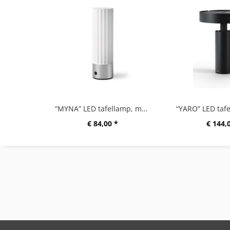
“MYNA” LED tafellamp, mat geborsteld
€ 84,00 *
€ 144,