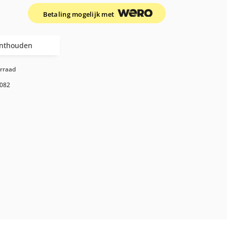
Betaling mogelijk met
nthouden
orraad
082