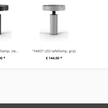
“YARO” LED tafellamp, zwart
“YARO” LED tafellamp, grijs
00 *
€ 144,00 *