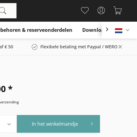
behoren & reserveonderdelen
Download

Nederl
af € 50
Flexibele betaling met Paypal / WERO
00 *
s verzending
In het winkelmandje