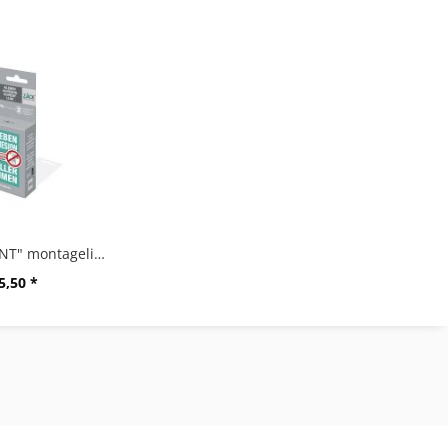
"ZACK MOUNT" montagelijm, 6 g
5,50 *