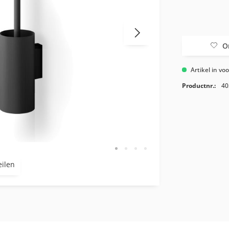
O
Artikel in vo
Productnr.:
40
eilen