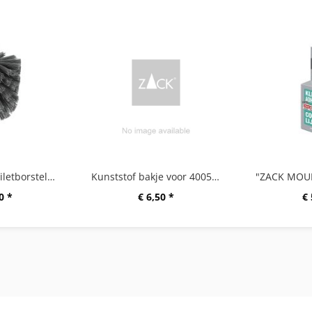
Vervangende toiletborstelkop A
Kunststof bakje voor 40055/185/191/255/382/856
0 *
€ 6,50 *
€ 