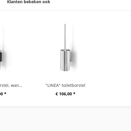
Klanten bekeken ook
“LINEA” toiletborstel, wandmontage, grafiet
"LINEA" toiletborstel
00 *
€ 106,00 *