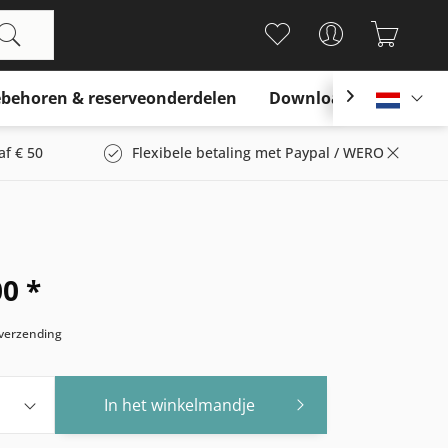
behoren & reserveonderdelen
Download

Nederl
af € 50
Flexibele betaling met Paypal / WERO
00 *
s verzending
In het winkelmandje