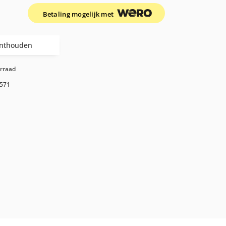
Betaling mogelijk met
nthouden
orraad
571