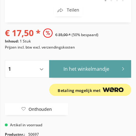
Teilen
€ 17,50 *
€ 35,00 *
(50% bespaard)
Inhoud:
1 Stuk
Prijzen incl. btw
excl. verzendingskosten
In het winkelmandje
Betaling mogelijk met
Onthouden
Artikel in voorraad
Productnr.:
50697