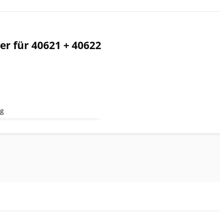
r für 40621 + 40622
kg