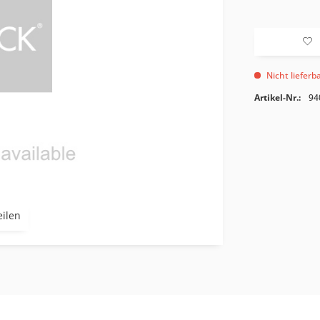
Nicht lieferb
Artikel-Nr.:
94
eilen