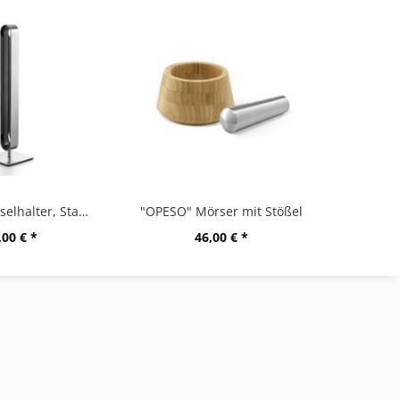
"CURO" Kapselhalter, Stand
"OPESO" Mörser mit Stößel
,00 € *
46,00 € *