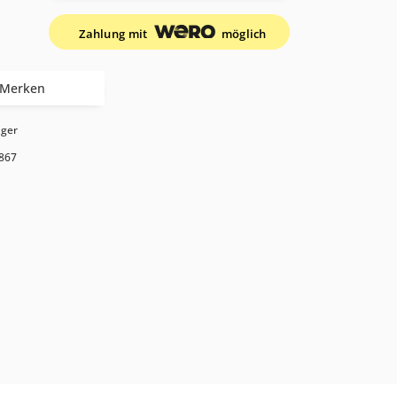
Zahlung mit
möglich
Merken
ager
867