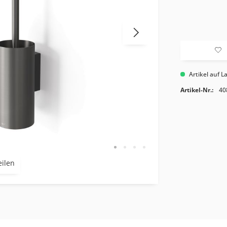
Artikel auf L
Artikel-Nr.:
40
eilen