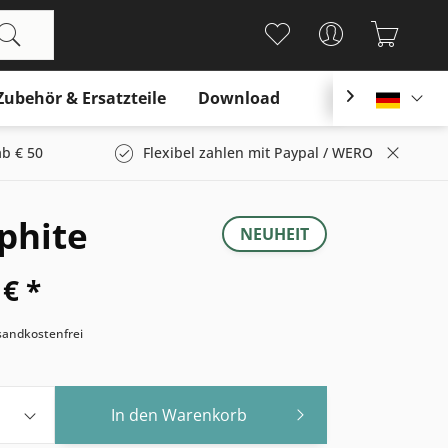
Zubehör & Ersatzteile
Download

Deutsc
b € 50
Flexibel zahlen mit Paypal / WERO
phite
NEUHEIT
 € *
rsandkostenfrei
In den
Warenkorb