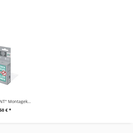
"ZACK MOUNT" Montagekleber, 6g
50 € *