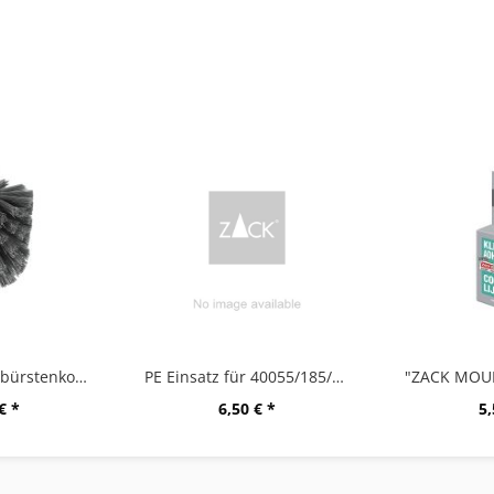
Ersatz-Toilettenbürstenkopf A
PE Einsatz für 40055/185/191/255/382/856
€ *
6,50 € *
5,