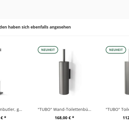
den haben sich ebenfalls angesehen
NEUHEIT
NEUHEIT
"LINEA" Toilettenbutler, graphite
"TUBO" Wand-Toilettenbürste, graphite
 € *
168,00 € *
112