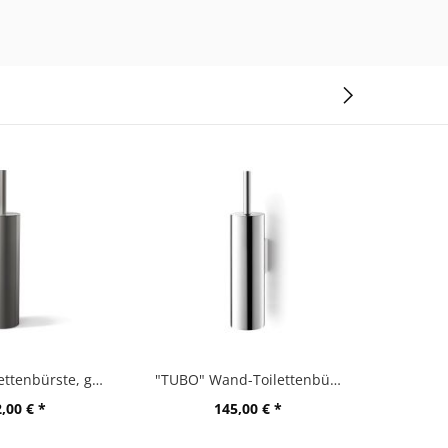
"TUBO" Toilettenbürste, graphite
"TUBO" Wand-Toilettenbürste, hochglänzend
"TUBO
,00 € *
145,00 € *