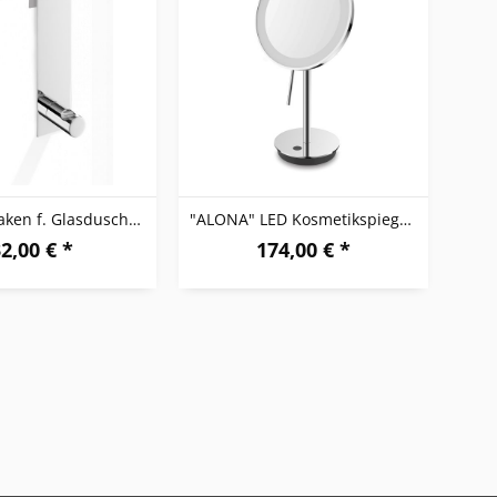
"BATOS" Haken f. Glasduschwand, HG
"ALONA" LED Kosmetikspiegel, hochglänzend
2,00 € *
174,00 € *