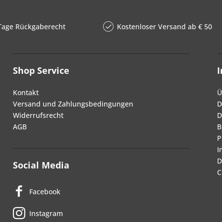
Tage Rückgaberecht
Kostenloser Versand ab € 50
Shop Service
Kontakt
Ü
Versand und Zahlungsbedingungen
D
Widerrufsrecht
D
AGB
B
P
I
D
Social Media
C
Facebook
Instagram