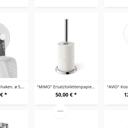
"PECO" Handtuchhaken, ø 5,5 cm, HG
"MIMO" Ersatztoilettenpapierh., HG
€ *
50,00 € *
1