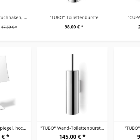
"OLFO" Handtuchhaken, eckig, 2er, hochglänzend
"TUBO" Toilettenbürste
"CUPA
98,00 € *
17,50 € *
"AVIO" Kosmetikspiegel, hochglänzend
"TUBO" Wand-Toilettenbürste, hochglänzend
"TUBO"
 € *
145,00 € *
9