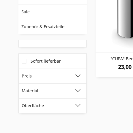
Sale
Zubehör & Ersatzteile
"CUPA" Bec
Sofort lieferbar
23,00 
Preis
Material
von
5,75 €
bis
174,00 €
Oberfläche
18/10 Edelstahl
Exklusiver Edelstahldraht
hochglanzpoliert
Silikon-Klebepads
Soft-PVC