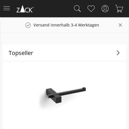
tagen
14 Tage Rückgaberecht
Topseller