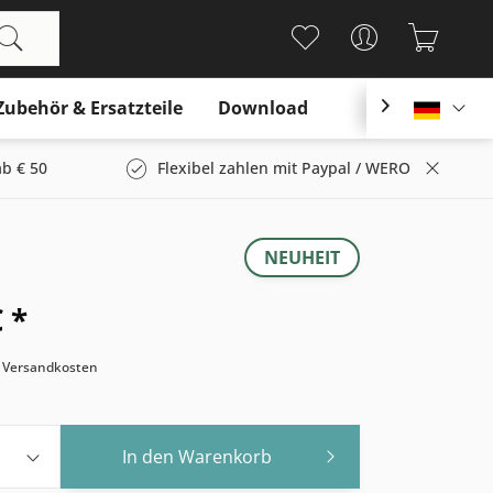
Zubehör & Ersatzteile
Download

Deutsc
b € 50
Flexibel zahlen mit Paypal / WERO
NEUHEIT
 *
. Versandkosten
In den
Warenkorb