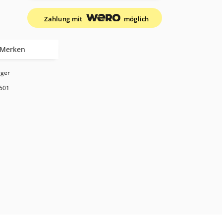
Zahlung mit
möglich
Merken
ager
601