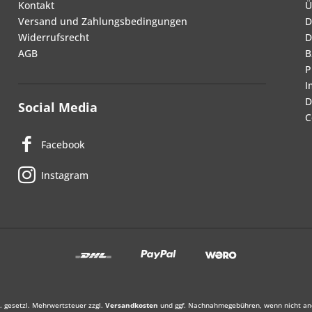
Kontakt
Ü
Versand und Zahlungsbedingungen
D
Widerrufsrecht
D
AGB
B
P
I
D
Social Media
C
Facebook
Instagram
l. gesetzl. Mehrwertsteuer zzgl.
Versandkosten
und ggf. Nachnahmegebühren, wenn nicht an