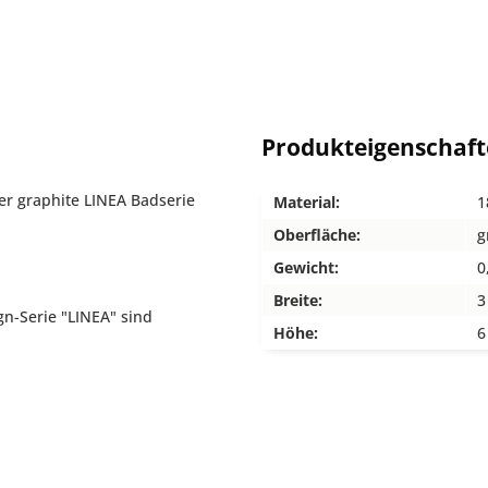
Produkteigenschaf
r graphite LINEA Badserie
Material:
1
Oberfläche:
g
Gewicht:
0
Breite:
3
n-Serie "LINEA" sind
Höhe:
6