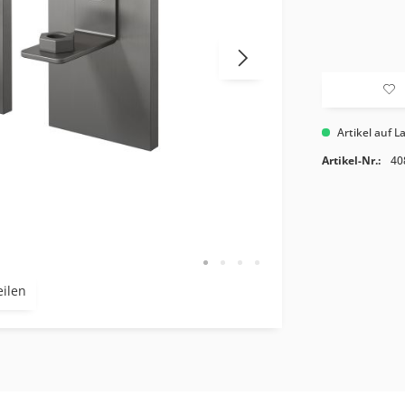
Artikel auf L
Artikel-Nr.:
40
eilen