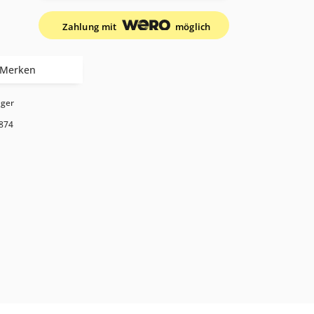
Zahlung mit
möglich
Merken
ager
874