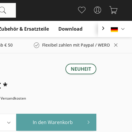
Zubehör & Ersatzteile
Download

Deutsc
b € 50
Flexibel zahlen mit Paypal / WERO
NEUHEIT
 *
. Versandkosten
In den
Warenkorb