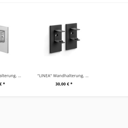
"LINEA" Wandhalterung, Set/2, matt gebürstet
"LINEA" Wandhalterung, Set/2, schwarz
€ *
30,00 € *