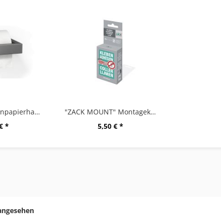
"LINEA" Toilettenpapierhalter, graphite
"ZACK MOUNT" Montagekleber, 6g
€ *
5,50 € *
 angesehen