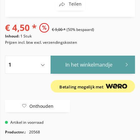
Teilen
€ 4,50 *
€ 9,00 *
(50% bespaard)
Inhoud:
1 Stuk
Prijzen incl. btw
excl. verzendingskosten
In het winkelmandje
Betaling mogelijk met
Onthouden
Artikel in voorraad
Productnr.:
20568