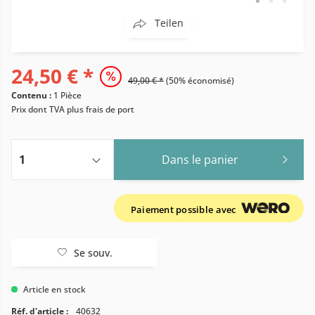
Teilen
24,50 € *
49,00 € *
(50% économisé)
Contenu :
1 Pièce
Prix dont TVA
plus frais de port
Dans le panier
Paiement possible avec
Se souv.
Article en stock
Réf. d'article :
40632