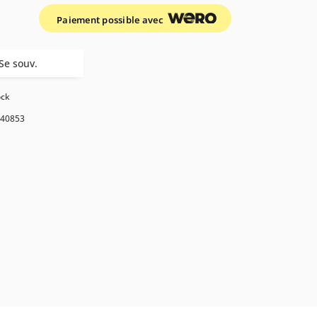
Paiement possible avec
Se souv.
ock
40853