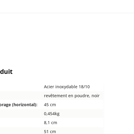
oduit
Acier inoxydable 18/10
revêtement en poudre, noir
orage (horizontal):
45 cm
0,454kg
8,1 cm
51 cm