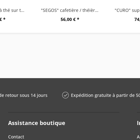
"TAMIO" boule à thé sur tige
"SEGOS" cafetière / théièreà piston
€ *
56,00 € *
74
de retour sous 14 jours
Expédition gratuite à partir de 5
Assistance boutique
I
Contact
A