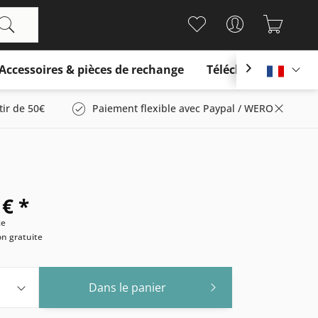
Accessoires & pièces de rechange
Télécharger

França
tir de 50€
Paiement flexible avec Paypal / WERO
 € *
ce
son gratuite
Dans le panier