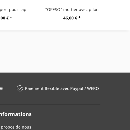
"CURO" support pour capsules
"OPESO" mortier avec pilon
,00 € *
46,00 € *
0€
Paiement flexible avec Paypal / WERO
nformations
 propos de nous