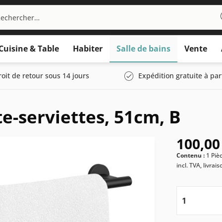
Cuisine & Table
Habiter
Salle de bains
Vente
roit de retour sous 14 jours
Expédition gratuite à par
e-serviettes, 51cm, B
100,00
Contenu :
1 Piè
incl. TVA, livrai