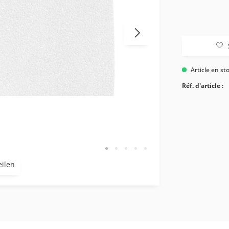
Article en st
Réf. d'article :
eilen