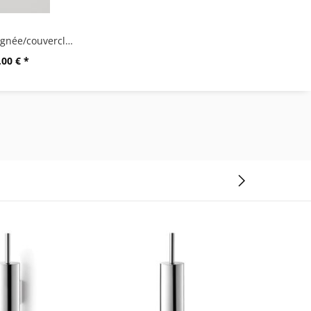
appareil poignée/couvercle 40244/284
,00 € *