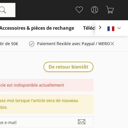
Accessoires & pièces de rechange
Télécharger

França
tir de 50€
Paiement flexible avec Paypal / WERO
De retour bientôt
icle est indisponible actuellement
sez-moi lorsque l'article sera de nouveau
ble.