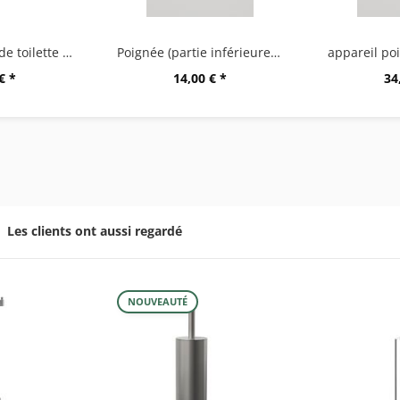
Tête de brosse de toilette de rechange A
Poignée (partie inférieure) pour 40184/244/284
€ *
14,00 € *
34
Les clients ont aussi regardé
NOUVEAUTÉ