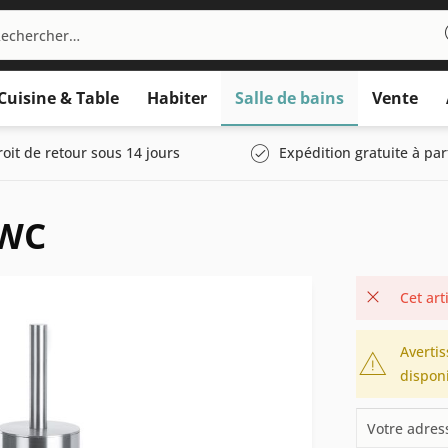
Cuisine & Table
Habiter
Salle de bains
Vente
roit de retour sous 14 jours
Expédition gratuite à par
 WC
Cet art
Avertis
disponi