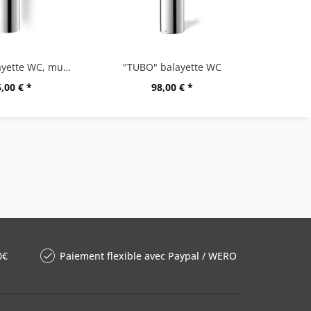
"TUBO" balayette WC, murale
"TUBO" balayette WC
"TUB
,00 € *
98,00 € *
0€
Paiement flexible avec Paypal / WERO