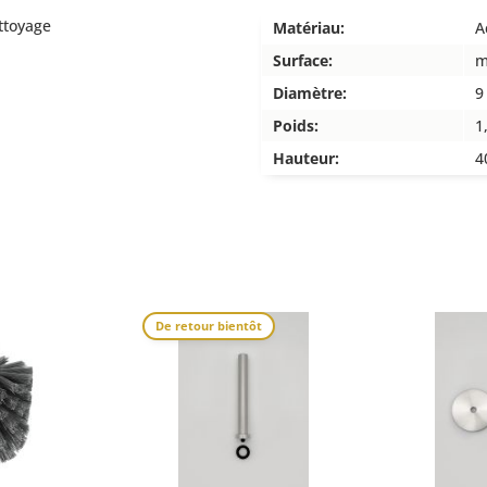
ettoyage
Matériau:
A
Surface:
m
Diamètre:
9
Poids:
1
Hauteur:
4
De retour bientôt