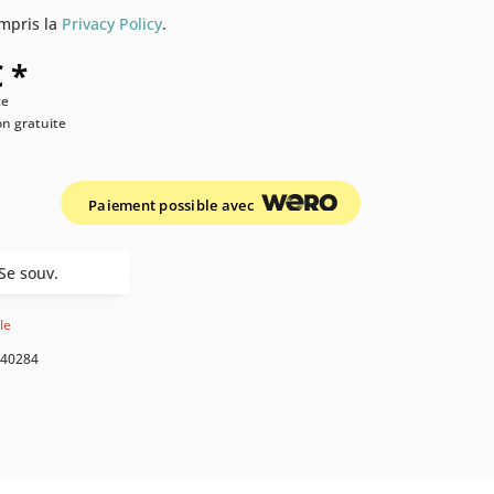
compris la
Privacy Policy
.
 *
ce
son gratuite
Paiement possible avec
Se souv.
le
40284