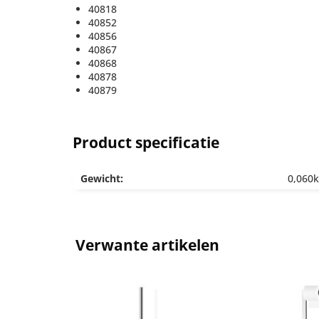
40818
40852
40856
40867
40868
40878
40879
Product specificatie
Gewicht:
0,060
Verwante artikelen