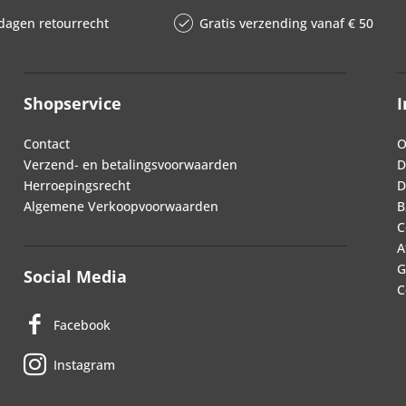
dagen retourrecht
Gratis verzending vanaf € 50
Shopservice
I
Contact
O
Verzend- en betalingsvoorwaarden
D
Herroepingsrecht
D
Algemene Verkoopvoorwaarden
B
C
A
G
Social Media
C
Facebook
Instagram