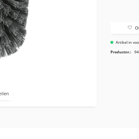
O
Artikel in vo
Productnr.:
94
eilen