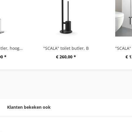
"LINEA" toiletbutler, hoogglanzend
"SCALA" toilet butler, B
"SCALA" 
00 *
€ 260,00 *
€ 1
Klanten bekeken ook