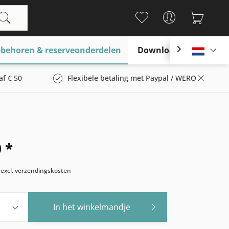
behoren & reserveonderdelen
Download

Nederl
af € 50
Flexibele betaling met Paypal / WERO
 *
w
excl. verzendingskosten
In het winkelmandje