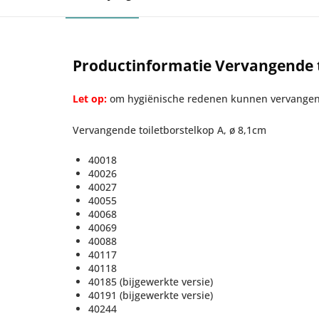
Productinformatie Vervangende t
Let op:
om hygiënische redenen kunnen vervangend
Vervangende toiletborstelkop A, ø 8,1cm
40018
40026
40027
40055
40068
40069
40088
40117
40118
40185 (bijgewerkte versie)
40191 (bijgewerkte versie)
40244