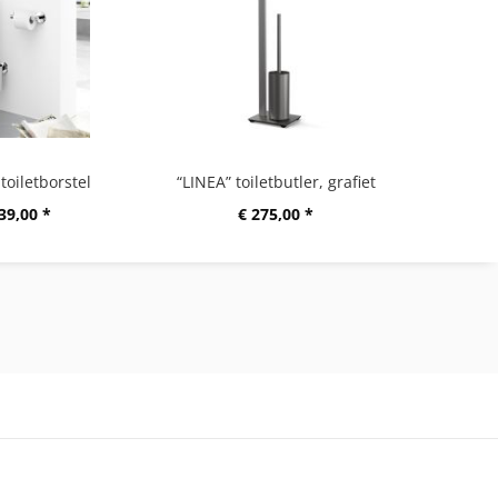
toiletborstel
“LINEA” toiletbutler, grafiet
"TUBO" 
39,00 *
€ 275,00 *