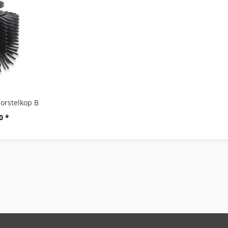
borstelkop B
0 *