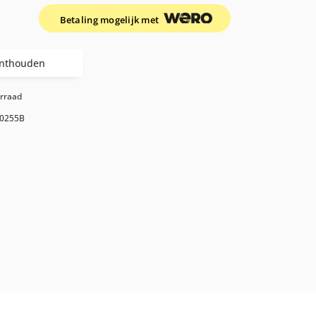
Betaling mogelijk met
nthouden
orraad
0255B