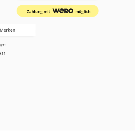
Zahlung mit
möglich
Merken
ager
811