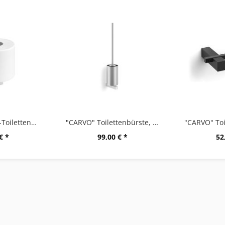
"CARVO" Ersatz-Toilettenpapierhalter, M
"CARVO" Toilettenbürste, Matt
€ *
99,00 € *
52