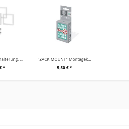
"CARVO" Wandhalterung, Set/2, W
"ZACK MOUNT" Montagekleber, 6g
€ *
5,50 € *